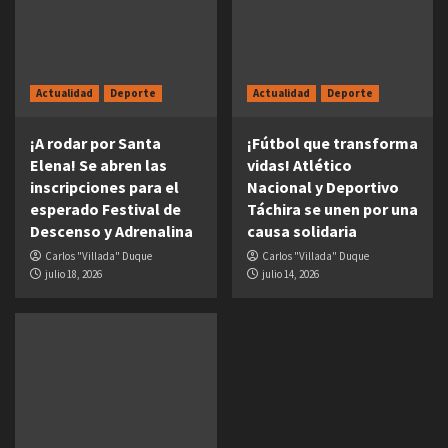
Actualidad
Deporte
Actualidad
Deporte
¡A rodar por Santa
¡Fútbol que transforma
Elena! Se abren las
vidas! Atlético
inscripciones para el
Nacional y Deportivo
esperado Festival de
Táchira se unen por una
Descenso y Adrenalina
causa solidaria
Carlos "Villada" Duque
Carlos "Villada" Duque
julio 18, 2026
julio 14, 2026