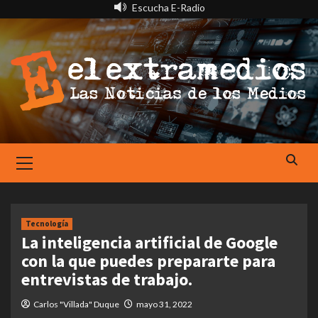
Saltar
Escucha E-Radio
al
contenido
Primary
Menu
Tecnología
La inteligencia artificial de Google
con la que puedes prepararte para
entrevistas de trabajo.
Carlos "Villada" Duque
mayo 31, 2022