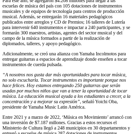
Para este año, se agregaron $4.208 millones para llegar a las
escuelas de música del país con 105 dotaciones de instrumentos
musicales y de equipos de tecnología para centros de producción
musical. Además, se entregarán 16 materiales pedagógicos
publicados entre arreglos y CD de Premios; 16 talleres de Lutería
para intervenir 640 instrumentos e impactar a 240 participantes, y se
formarán 300 maestros, artistas, agentes del sector musical y del
campo de la música formados a partir de la realización de
diplomados, talleres, y apoyo pedagógico.
Adicionalmente, se creó una alianza con Yamaha Incolmotos para
entregar guitarras a espacios de aprendizaje donde enseñen a tocar
instrumentos de cuerda pulsada.
“A nosotros nos gusta dar más oportunidades para tocar música,
no solo escucharla. Tocar instrumentos es importante porque nos
hace felices. Hoy estamos entregando 250 guitarras que serán
usadas por muchos niños que van a tener la oportunidad de tocar
música. La educación musical ayuda a los estudiantes a crecer, a la
concentración y a mejorar su expresión”
, señaló Yoichi Oba,
presidente de Yamaha Music Latin América.
Entre 2021 y a marzo de 2022, ‘Música en Movimiento’ arrancó con
una inversión de $7.187 millones. Gracias a estos recursos el
Ministerio de Cultura llegó a 248 municipios en 30 departamentos y
entregó a escuelas de música 287 dotaciones de instrumentos