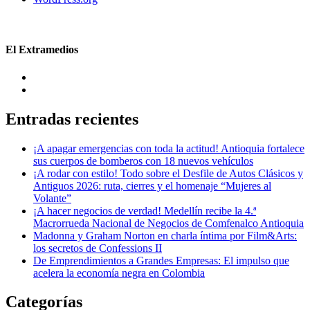
El Extramedios
Entradas recientes
¡A apagar emergencias con toda la actitud! Antioquia fortalece
sus cuerpos de bomberos con 18 nuevos vehículos
¡A rodar con estilo! Todo sobre el Desfile de Autos Clásicos y
Antiguos 2026: ruta, cierres y el homenaje “Mujeres al
Volante”
¡A hacer negocios de verdad! Medellín recibe la 4.ª
Macrorrueda Nacional de Negocios de Comfenalco Antioquia
Madonna y Graham Norton en charla íntima por Film&Arts:
los secretos de Confessions II
De Emprendimientos a Grandes Empresas: El impulso que
acelera la economía negra en Colombia
Categorías