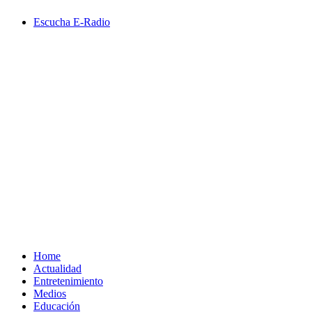
Saltar
Escucha E-Radio
al
contenido
Primary
Menu
Home
Actualidad
Entretenimiento
Medios
Educación