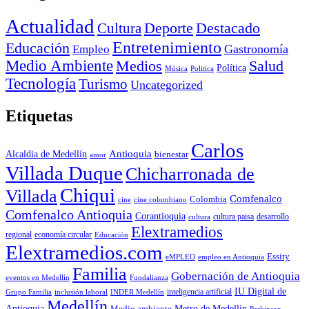
Actualidad
Deporte
Cultura
Destacado
Entretenimiento
Educación
Empleo
Gastronomía
Medio Ambiente
Medios
Salud
Política
Música
Politica
Tecnología
Turismo
Uncategorized
Etiquetas
Carlos
Antioquia
Alcaldia de Medellín
bienestar
amor
Villada Duque
Chicharronada de
Chiqui
Villada
Comfenalco
Colombia
cine colombiano
cine
Comfenalco Antioquia
Corantioquia
cultura
cultura paisa
desarrollo
Elextramedios
economía circular
regional
Educación
Elextramedios.com
Essity
empleo en Antioquia
eMPLEO
Familia
Gobernación de Antioquia
Fundalianza
eventos en Medellín
IU Digital de
inclusión laboral
INDER Medellín
inteligencia artificial
Grupo Familia
Medellín
Antioquia
Metro de Medellín
Medio ambiente