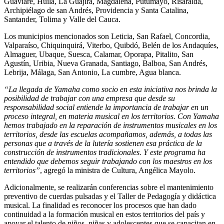
Guaviare, Huila, La Guajira, Magdalena, Putumayo, Risaralda,
Archipiélago de san Andrés, Providencia y Santa Catalina,
Santander, Tolima y Valle del Cauca.
Los municipios mencionados son Leticia, San Rafael, Concordia,
Valparaíso, Chiquinquirá, Viterbo, Quibdó, Belén de los Andaquíes,
Almaguer, Ubaque, Suesca, Calamar, Oporapa, Pitalito, San
Agustín, Uribia, Nueva Granada, Santiago, Balboa, San Andrés,
Lebrija, Málaga, San Antonio, La cumbre, Agua blanca.
“La llegada de Yamaha como socio en esta iniciativa nos brinda la
posibilidad de trabajar con una empresa que desde su
responsabilidad social entiende la importancia de trabajar en un
proceso integral, en materia musical en los territorios. Con Yamaha
hemos trabajado en la reparación de instrumentos musicales en los
territorios, desde las escuelas acompañamos, además, a todas las
personas que a través de la lutería sostienen esa práctica de la
construcción de instrumentos tradicionales. Y este programa ha
entendido que debemos seguir trabajando con los maestros en los
territorios”
, agregó la ministra de Cultura, Angélica Mayolo.
Adicionalmente, se realizarán conferencias sobre el mantenimiento
preventivo de cuerdas pulsadas y el Taller de Pedagogía y didáctica
musical. La finalidad es reconocer los procesos que han dado
continuidad a la formación musical en estos territorios del país y
apoyar el talento de niños, niñas y adolescentes que se capacitan en