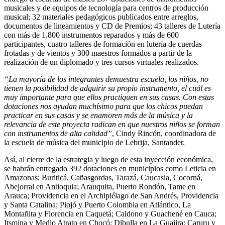
musicales y de equipos de tecnología para centros de producción
musical; 32 materiales pedagógicos publicados entre arreglos,
documentos de lineamientos y CD de Premios; 43 talleres de Lutería
con más de 1.800 instrumentos reparados y más de 600
participantes, cuatro talleres de formación en lutería de cuerdas
frotadas y de vientos y 300 maestros formados a partir de la
realización de un diplomado y tres cursos virtuales realizados.
“La mayoría de los integrantes demuestra escuela, los niños, no
tienen la posibilidad de adquirir su propio instrumento, el cuál es
muy importante para que ellos practiquen en sus casas. Con estas
dotaciones nos ayudan muchísimo para que los chicos puedan
practicar en sus casas y se enamoren más de la música y la
relevancia de este proyecta radican en que nuestros niños se forman
con instrumentos de alta calidad”
, Cindy Rincón, coordinadora de
la escuela de música del municipio de Lebrija, Santander.
Así, al cierre de la estrategia y luego de esta inyección económica,
se habrán entregado 392 dotaciones en municipios como Leticia en
Amazonas; Buriticá, Cañasgordas, Tarazá, Caucasia, Cocorná,
Abejorral en Antioquia; Arauquita, Puerto Rondón, Tame en
Arauca; Providencia en el Archipiélago de San Andrés, Providencia
y Santa Catalina; Piojó y Puerto Colombia en Atlántico, La
Montañita y Florencia en Caquetá; Caldono y Guachené en Cauca;
Itsmina y Medio Atrato en Chocó; Dibulla en La Guajira; Caruru y