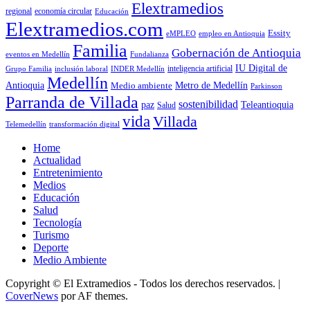
Elextramedios
economía circular
regional
Educación
Elextramedios.com
Essity
empleo en Antioquia
eMPLEO
Familia
Gobernación de Antioquia
Fundalianza
eventos en Medellín
IU Digital de
inclusión laboral
INDER Medellín
inteligencia artificial
Grupo Familia
Medellín
Antioquia
Metro de Medellín
Medio ambiente
Parkinson
Parranda de Villada
sostenibilidad
paz
Teleantioquia
Salud
vida
Villada
Telemedellín
transformación digital
Home
Actualidad
Entretenimiento
Medios
Educación
Salud
Tecnología
Turismo
Deporte
Medio Ambiente
Copyright © El Extramedios - Todos los derechos reservados.
|
CoverNews
por AF themes.