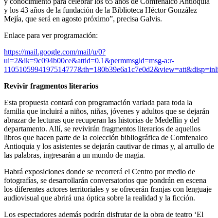
y conocimiento para celebrar los 65 años de Comfenalco Antioquia
y los 43 años de la fundación de la Biblioteca Héctor González
Mejía, que será en agosto próximo”, precisa Galvis.
Enlace para ver programación:
https://mail.google.com/mail/u/0?
ui=2&ik=9c094b00ce&attid=0.1&permmsgid=msg-a:r-
1105105994197514777&th=180b39e6a1c7e0d2&view=att&disp=inli
Revivir fragmentos literarios
Esta propuesta contará con programación variada para toda la
familia que incluirá a niños, niñas, jóvenes y adultos que se dejarán
abrazar de lecturas que recuperan las historias de Medellín y del
departamento. Allí, se revivirán fragmentos literarios de aquellos
libros que hacen parte de la colección bibliográfica de Comfenalco
Antioquia y los asistentes se dejarán cautivar de rimas y, al arrullo de
las palabras, ingresarán a un mundo de magia.
Habrá exposiciones donde se recorrerá el Centro por medio de
fotografías, se desarrollarán conversatorios que pondrán en escena
los diferentes actores territoriales y se ofrecerán franjas con lenguaje
audiovisual que abrirá una óptica sobre la realidad y la ficción.
Los espectadores además podrán disfrutar de la obra de teatro ‘El