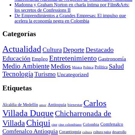
Madonna y Graham Norton en charla íntima por Film&Arts:
los secretos de Confessions II
De Emprendimientos a Grandes Empresas: El impulso que
acelera la economía negra en Colombia
Categorías
Actualidad
Deporte
Cultura
Destacado
Entretenimiento
Educación
Empleo
Gastronomía
Medio Ambiente
Medios
Salud
Política
Música
Politica
Tecnología
Turismo
Uncategorized
Etiquetas
Carlos
Antioquia
Alcaldia de Medellín
bienestar
amor
Villada Duque
Chicharronada de
Chiqui
Villada
Comfenalco
Colombia
cine colombiano
cine
Comfenalco Antioquia
Corantioquia
cultura
cultura paisa
desarrollo