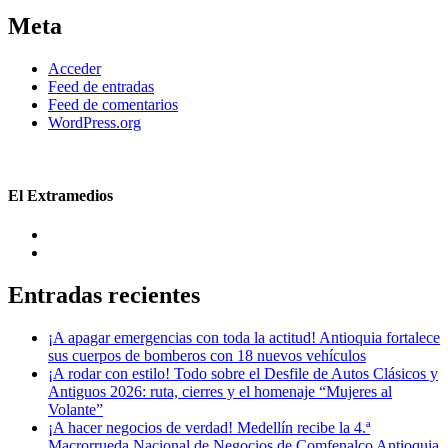
Meta
Acceder
Feed de entradas
Feed de comentarios
WordPress.org
El Extramedios
Entradas recientes
¡A apagar emergencias con toda la actitud! Antioquia fortalece
sus cuerpos de bomberos con 18 nuevos vehículos
¡A rodar con estilo! Todo sobre el Desfile de Autos Clásicos y
Antiguos 2026: ruta, cierres y el homenaje “Mujeres al
Volante”
¡A hacer negocios de verdad! Medellín recibe la 4.ª
Macrorrueda Nacional de Negocios de Comfenalco Antioquia