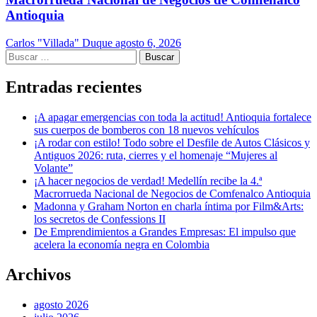
Antioquia
Carlos "Villada" Duque
agosto 6, 2026
Buscar:
Entradas recientes
¡A apagar emergencias con toda la actitud! Antioquia fortalece
sus cuerpos de bomberos con 18 nuevos vehículos
¡A rodar con estilo! Todo sobre el Desfile de Autos Clásicos y
Antiguos 2026: ruta, cierres y el homenaje “Mujeres al
Volante”
¡A hacer negocios de verdad! Medellín recibe la 4.ª
Macrorrueda Nacional de Negocios de Comfenalco Antioquia
Madonna y Graham Norton en charla íntima por Film&Arts:
los secretos de Confessions II
De Emprendimientos a Grandes Empresas: El impulso que
acelera la economía negra en Colombia
Archivos
agosto 2026