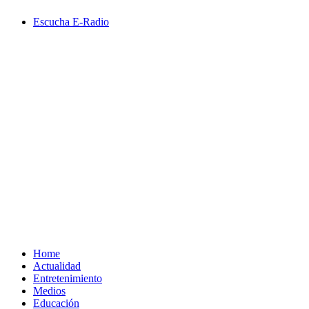
Saltar
Escucha E-Radio
al
contenido
Primary
Menu
Home
Actualidad
Entretenimiento
Medios
Educación