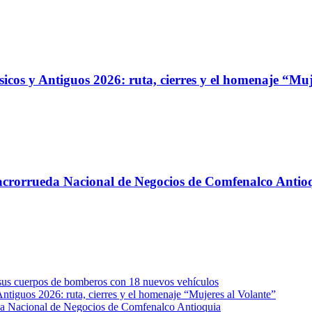
ásicos y Antiguos 2026: ruta, cierres y el homenaje “Mu
 Macrorrueda Nacional de Negocios de Comfenalco Antio
e sus cuerpos de bomberos con 18 nuevos vehículos
Antiguos 2026: ruta, cierres y el homenaje “Mujeres al Volante”
eda Nacional de Negocios de Comfenalco Antioquia