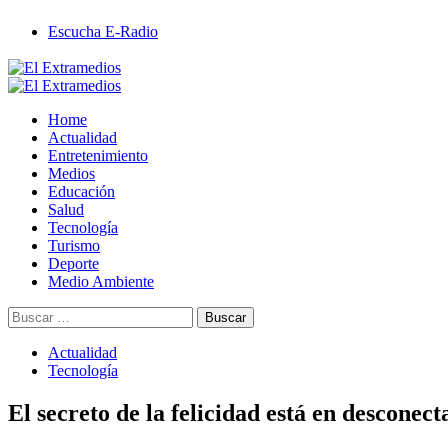
Saltar
Escucha E-Radio
al
contenido
Primary
Menu
Home
Actualidad
Entretenimiento
Medios
Educación
Salud
Tecnología
Turismo
Deporte
Medio Ambiente
Buscar:
Actualidad
Tecnología
El secreto de la felicidad está en desconecta