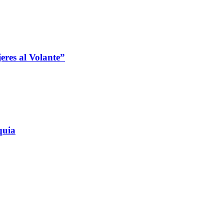
jeres al Volante”
quia