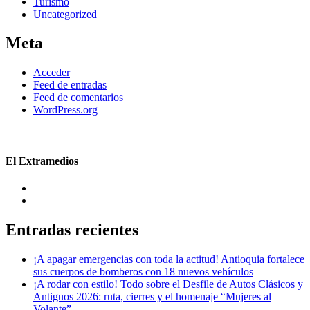
Turismo
Uncategorized
Meta
Acceder
Feed de entradas
Feed de comentarios
WordPress.org
El Extramedios
Entradas recientes
¡A apagar emergencias con toda la actitud! Antioquia fortalece
sus cuerpos de bomberos con 18 nuevos vehículos
¡A rodar con estilo! Todo sobre el Desfile de Autos Clásicos y
Antiguos 2026: ruta, cierres y el homenaje “Mujeres al
Volante”