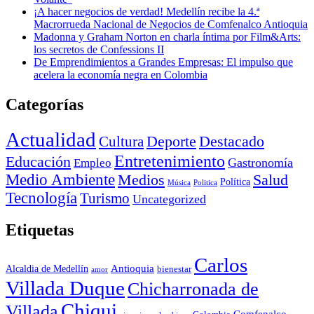
¡A hacer negocios de verdad! Medellín recibe la 4.ª
Macrorrueda Nacional de Negocios de Comfenalco Antioquia
Madonna y Graham Norton en charla íntima por Film&Arts:
los secretos de Confessions II
De Emprendimientos a Grandes Empresas: El impulso que
acelera la economía negra en Colombia
Categorías
Actualidad
Deporte
Cultura
Destacado
Entretenimiento
Educación
Empleo
Gastronomía
Medio Ambiente
Medios
Salud
Política
Música
Politica
Tecnología
Turismo
Uncategorized
Etiquetas
Carlos
Antioquia
Alcaldia de Medellín
bienestar
amor
Villada Duque
Chicharronada de
Chiqui
Villada