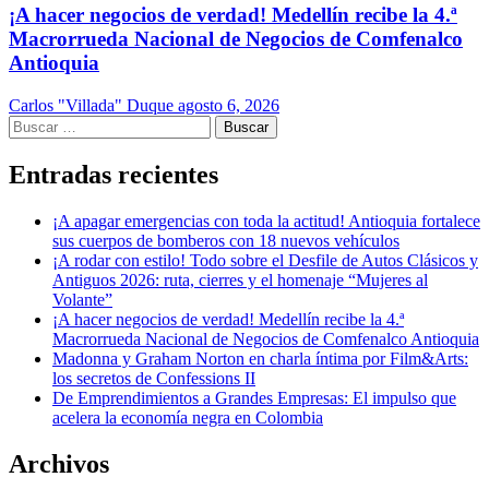
¡A hacer negocios de verdad! Medellín recibe la 4.ª
Macrorrueda Nacional de Negocios de Comfenalco
Antioquia
Carlos "Villada" Duque
agosto 6, 2026
Buscar:
Entradas recientes
¡A apagar emergencias con toda la actitud! Antioquia fortalece
sus cuerpos de bomberos con 18 nuevos vehículos
¡A rodar con estilo! Todo sobre el Desfile de Autos Clásicos y
Antiguos 2026: ruta, cierres y el homenaje “Mujeres al
Volante”
¡A hacer negocios de verdad! Medellín recibe la 4.ª
Macrorrueda Nacional de Negocios de Comfenalco Antioquia
Madonna y Graham Norton en charla íntima por Film&Arts:
los secretos de Confessions II
De Emprendimientos a Grandes Empresas: El impulso que
acelera la economía negra en Colombia
Archivos