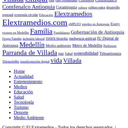
Comfenalco
Colombia
cine colombiano
cine
Comfenalco Antioquia
Corantioquia
cultura
cultura paisa
desarrollo
Elextramedios
economía circular
regional
Educación
Elextramedios.com
Essity
empleo en Antioquia
eMPLEO
Familia
Gobernación de Antioquia
Fundalianza
eventos en Medellín
IU Digital de
inclusión laboral
INDER Medellín
inteligencia artificial
Grupo Familia
Medellín
Antioquia
Metro de Medellín
Medio ambiente
Parkinson
Parranda de Villada
sostenibilidad
paz
Teleantioquia
Salud
vida
Villada
Telemedellín
transformación digital
Home
Actualidad
Entretenimiento
Medios
Educación
Salud
Tecnología
Turismo
Deporte
Medio Ambiente
Copyright © El Extramedios - Todos los derechos reservados.
|