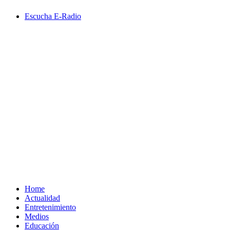
Saltar
Escucha E-Radio
al
contenido
Primary
Menu
Home
Actualidad
Entretenimiento
Medios
Educación