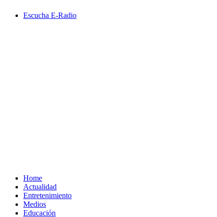
Saltar
Escucha E-Radio
al
contenido
Primary
Menu
Home
Actualidad
Entretenimiento
Medios
Educación