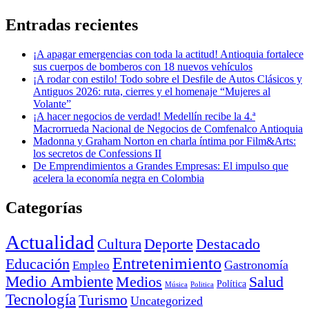
Entradas recientes
¡A apagar emergencias con toda la actitud! Antioquia fortalece
sus cuerpos de bomberos con 18 nuevos vehículos
¡A rodar con estilo! Todo sobre el Desfile de Autos Clásicos y
Antiguos 2026: ruta, cierres y el homenaje “Mujeres al
Volante”
¡A hacer negocios de verdad! Medellín recibe la 4.ª
Macrorrueda Nacional de Negocios de Comfenalco Antioquia
Madonna y Graham Norton en charla íntima por Film&Arts:
los secretos de Confessions II
De Emprendimientos a Grandes Empresas: El impulso que
acelera la economía negra en Colombia
Categorías
Actualidad
Deporte
Cultura
Destacado
Entretenimiento
Educación
Empleo
Gastronomía
Medio Ambiente
Medios
Salud
Política
Música
Politica
Tecnología
Turismo
Uncategorized