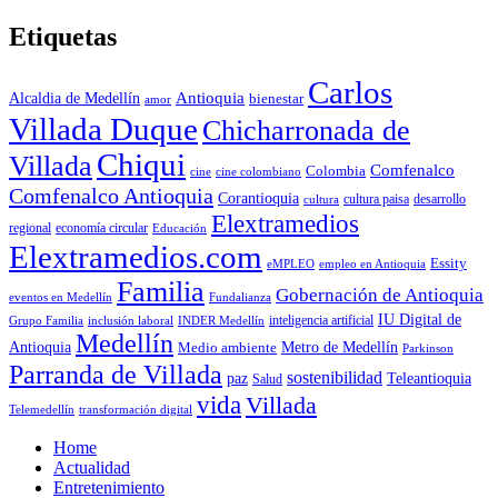
Etiquetas
Carlos
Antioquia
Alcaldia de Medellín
bienestar
amor
Villada Duque
Chicharronada de
Chiqui
Villada
Comfenalco
Colombia
cine colombiano
cine
Comfenalco Antioquia
Corantioquia
cultura
cultura paisa
desarrollo
Elextramedios
economía circular
regional
Educación
Elextramedios.com
Essity
empleo en Antioquia
eMPLEO
Familia
Gobernación de Antioquia
Fundalianza
eventos en Medellín
IU Digital de
inclusión laboral
INDER Medellín
inteligencia artificial
Grupo Familia
Medellín
Antioquia
Metro de Medellín
Medio ambiente
Parkinson
Parranda de Villada
sostenibilidad
paz
Teleantioquia
Salud
vida
Villada
Telemedellín
transformación digital
Home
Actualidad
Entretenimiento