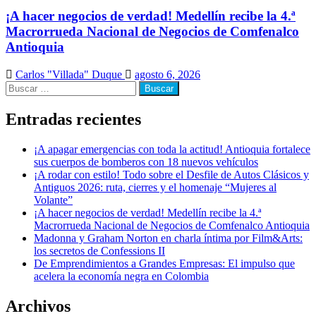
¡A hacer negocios de verdad! Medellín recibe la 4.ª
Macrorrueda Nacional de Negocios de Comfenalco
Antioquia
Carlos "Villada" Duque
agosto 6, 2026
Buscar:
Entradas recientes
¡A apagar emergencias con toda la actitud! Antioquia fortalece
sus cuerpos de bomberos con 18 nuevos vehículos
¡A rodar con estilo! Todo sobre el Desfile de Autos Clásicos y
Antiguos 2026: ruta, cierres y el homenaje “Mujeres al
Volante”
¡A hacer negocios de verdad! Medellín recibe la 4.ª
Macrorrueda Nacional de Negocios de Comfenalco Antioquia
Madonna y Graham Norton en charla íntima por Film&Arts:
los secretos de Confessions II
De Emprendimientos a Grandes Empresas: El impulso que
acelera la economía negra en Colombia
Archivos