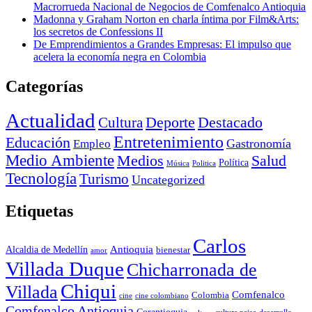
Macrorrueda Nacional de Negocios de Comfenalco Antioquia
Madonna y Graham Norton en charla íntima por Film&Arts:
los secretos de Confessions II
De Emprendimientos a Grandes Empresas: El impulso que
acelera la economía negra en Colombia
Categorías
Actualidad
Deporte
Cultura
Destacado
Entretenimiento
Educación
Empleo
Gastronomía
Medio Ambiente
Medios
Salud
Política
Música
Politica
Tecnología
Turismo
Uncategorized
Etiquetas
Carlos
Antioquia
Alcaldia de Medellín
bienestar
amor
Villada Duque
Chicharronada de
Chiqui
Villada
Comfenalco
Colombia
cine colombiano
cine
Comfenalco Antioquia