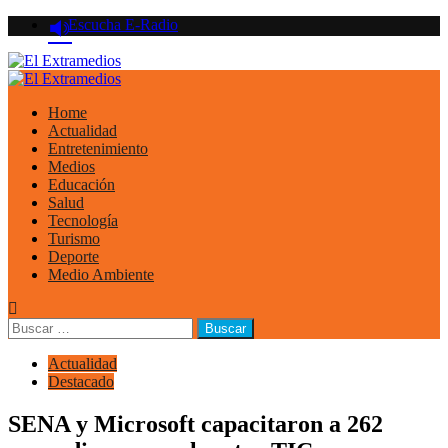
Saltar
Escucha E-Radio
al
contenido
Primary
Menu
Home
Actualidad
Entretenimiento
Medios
Educación
Salud
Tecnología
Turismo
Deporte
Medio Ambiente
Buscar:
Actualidad
Destacado
SENA y Microsoft capacitaron a 262