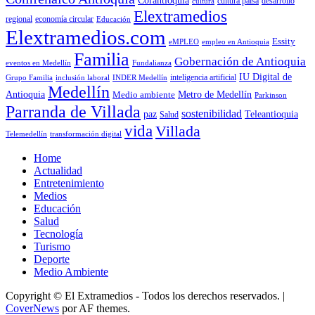
Corantioquia
cultura
cultura paisa
desarrollo
Elextramedios
economía circular
regional
Educación
Elextramedios.com
Essity
empleo en Antioquia
eMPLEO
Familia
Gobernación de Antioquia
Fundalianza
eventos en Medellín
IU Digital de
inclusión laboral
INDER Medellín
inteligencia artificial
Grupo Familia
Medellín
Antioquia
Metro de Medellín
Medio ambiente
Parkinson
Parranda de Villada
sostenibilidad
paz
Teleantioquia
Salud
vida
Villada
Telemedellín
transformación digital
Home
Actualidad
Entretenimiento
Medios
Educación
Salud
Tecnología
Turismo
Deporte
Medio Ambiente
Copyright © El Extramedios - Todos los derechos reservados.
|
CoverNews
por AF themes.