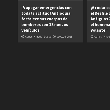
¡A apagar emergencias con
¡A rodar c
toda la actitud! Antioquia
el Desfile
fortalece sus cuerpos de
Antiguos 2
bomberos con 18 nuevos
el homena
vehículos
Volante”
Carlos "Villada" Duque
agosto 6, 2026
Carlos "Villa