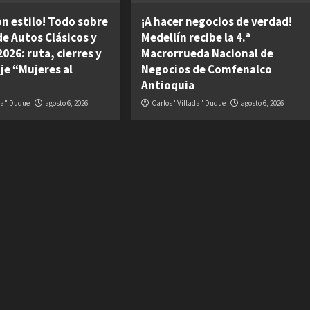
on estilo! Todo sobre
¡A hacer negocios de verdad!
 de Autos Clásicos y
Medellín recibe la 4.ª
026: ruta, cierres y
Macrorrueda Nacional de
je “Mujeres al
Negocios de Comfenalco
Antioquia
da" Duque
agosto 6, 2026
Carlos "Villada" Duque
agosto 6, 2026