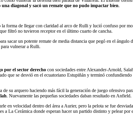
como vulnerar la defensa bien parada de Villarreal. El tridente ofensiv
ó una diagonal y sacó un remate que no pudo impactar bien
.
la forma de llegar con claridad al arco de Rulli y lució confuso por mo
que filtró no tuvieron receptor en el último cuarto de cancha.
ara sacar un potente remate de media distancia que pegó en el ángulo de
para vulnerar a Rulli.
ego por el sector derecho
con sociedades entre Alexander-Arnold, Sala
tado que se desvió en el ecuatoriano Estupiñán y terminó confundiendo 
ca de su arquero haciendo más fácil la generación de juego ofensivo pa
alah
. Nuevamente las pequeñas sociedades daban resultado en Anfield.
le en velocidad dentro del área a Aurier, pero la pelota se fue desviad
es a La Cerámica donde esperan hacer un partido distinto y pelear por el