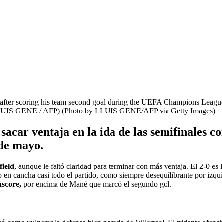
after scoring his team second goal during the UEFA Champions League s
 by LLUIS GENE / AFP) (Photo by LLUIS GENE/AFP via Getty Images)
sacar ventaja en la ida de las semifinales c
 de mayo.
field
, aunque le faltó claridad para terminar con más ventaja. El 2-0 es 
 en cancha casi todo el partido, como siempre desequilibrante por izqui
ascore,
por encima de Mané que marcó el segundo gol.