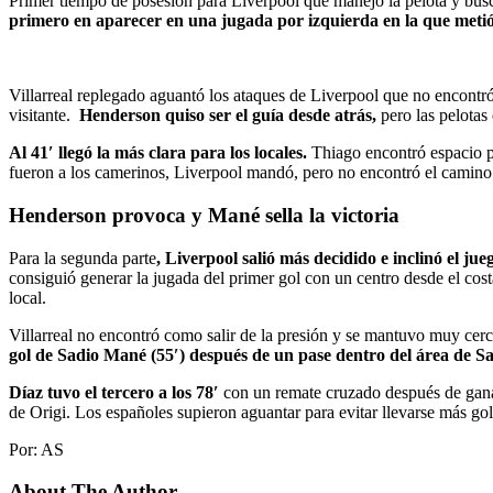
Primer tiempo de posesión para Liverpool que manejó la pelota y buscó 
primero en aparecer en una jugada por izquierda en la que meti
Villarreal replegado aguantó los ataques de Liverpool que no encontró 
visitante.
Henderson quiso ser el guía desde atrás,
pero las pelotas 
Al 41′ llegó la más clara para los locales.
Thiago encontró espacio p
fueron a los camerinos, Liverpool mandó, pero no encontró el camino 
Henderson provoca y Mané sella la victoria
Para la segunda parte
, Liverpool salió más decidido e inclinó el ju
consiguió generar la jugada del primer gol con un centro desde el cos
local.
Villarreal no encontró como salir de la presión y se mantuvo muy cer
gol de Sadio Mané (55′) después de un pase dentro del área de S
Díaz tuvo el tercero a los 78′
con un remate cruzado después de ganar
de Origi. Los españoles supieron aguantar para evitar llevarse más gol
Por: AS
About The Author