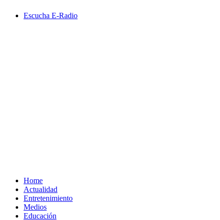
Saltar
Escucha E-Radio
al
contenido
Primary
Menu
Home
Actualidad
Entretenimiento
Medios
Educación