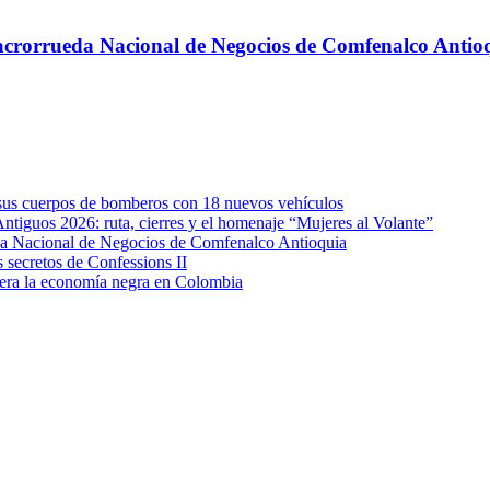
 Macrorrueda Nacional de Negocios de Comfenalco Antio
e sus cuerpos de bomberos con 18 nuevos vehículos
Antiguos 2026: ruta, cierres y el homenaje “Mujeres al Volante”
eda Nacional de Negocios de Comfenalco Antioquia
secretos de Confessions II
era la economía negra en Colombia