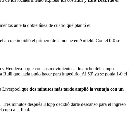
o de los locales intentó explotar los costados y
Luis Díaz fue el
mentos ante la doble línea de cuatro que plantó el
l arco e impidió el primero de la noche en Anfield. Con el 0-0 se
h y Henderson que con sus movimientos a lo ancho del campo
a Rulli que nada pudo hacer para impedirlo. Al 53′ ya se ponía 1-0 el
ra Liverpool que
dos minutos más tarde amplió la ventaja con un
a. Tres minutos después Klopp decidió darle descanso para el ingreso
 cupo a la final.