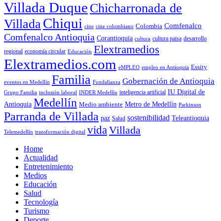
Villada Duque
Chicharronada de
Chiqui
Villada
Comfenalco
Colombia
cine colombiano
cine
Comfenalco Antioquia
Corantioquia
cultura
cultura paisa
desarrollo
Elextramedios
economía circular
regional
Educación
Elextramedios.com
Essity
empleo en Antioquia
eMPLEO
Familia
Gobernación de Antioquia
Fundalianza
eventos en Medellín
IU Digital de
inclusión laboral
INDER Medellín
inteligencia artificial
Grupo Familia
Medellín
Antioquia
Metro de Medellín
Medio ambiente
Parkinson
Parranda de Villada
sostenibilidad
paz
Teleantioquia
Salud
vida
Villada
Telemedellín
transformación digital
Home
Actualidad
Entretenimiento
Medios
Educación
Salud
Tecnología
Turismo
Deporte