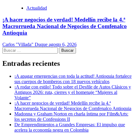
Actualidad
¡A hacer negocios de verdad! Medellín recibe la 4.ª
Macrorrueda Nacional de Negocios de Comfenalco
Antioquia
Carlos "Villada" Duque
agosto 6, 2026
Buscar:
Entradas recientes
¡A apagar emergencias con toda la actitud! Antioquia fortalece
sus cuerpos de bomberos con 18 nuevos vehículos
¡A rodar con estilo! Todo sobre el Desfile de Autos Clásicos y
Antiguos 2026: ruta, cierres y el homenaje “Mujeres al
Volante”
¡A hacer negocios de verdad! Medellín recibe la 4.ª
Macrorrueda Nacional de Negocios de Comfenalco Antioquia
Madonna y Graham Norton en charla íntima por Film&Arts:
los secretos de Confessions II
De Emprendimientos a Grandes Empresas: El impulso que
acelera la economía negra en Colombia