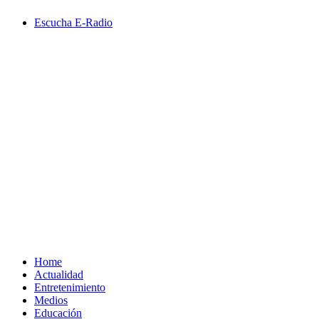
Saltar
Escucha E-Radio
al
contenido
Primary
Menu
Home
Actualidad
Entretenimiento
Medios
Educación