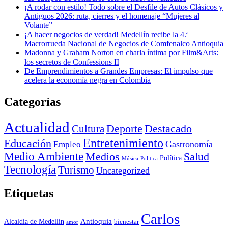
¡A rodar con estilo! Todo sobre el Desfile de Autos Clásicos y
Antiguos 2026: ruta, cierres y el homenaje “Mujeres al
Volante”
¡A hacer negocios de verdad! Medellín recibe la 4.ª
Macrorrueda Nacional de Negocios de Comfenalco Antioquia
Madonna y Graham Norton en charla íntima por Film&Arts:
los secretos de Confessions II
De Emprendimientos a Grandes Empresas: El impulso que
acelera la economía negra en Colombia
Categorías
Actualidad
Deporte
Cultura
Destacado
Entretenimiento
Educación
Empleo
Gastronomía
Medio Ambiente
Medios
Salud
Política
Música
Politica
Tecnología
Turismo
Uncategorized
Etiquetas
Carlos
Antioquia
Alcaldia de Medellín
bienestar
amor