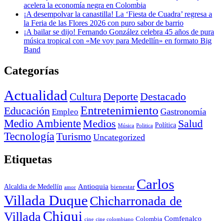
acelera la economía negra en Colombia
¡A desempolvar la canastilla! La ‘Fiesta de Cuadra’ regresa a
la Feria de las Flores 2026 con puro sabor de barrio
¡A bailar se dijo! Fernando González celebra 45 años de pura
música tropical con «Me voy para Medellín» en formato Big
Band
Categorías
Actualidad
Deporte
Cultura
Destacado
Entretenimiento
Educación
Empleo
Gastronomía
Medio Ambiente
Medios
Salud
Política
Música
Politica
Tecnología
Turismo
Uncategorized
Etiquetas
Carlos
Antioquia
Alcaldia de Medellín
bienestar
amor
Villada Duque
Chicharronada de
Chiqui
Villada
Comfenalco
Colombia
cine colombiano
cine