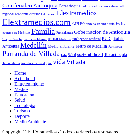
Comfenalco Antioquia
Corantioquia
cultura
cultura paisa
desarrollo
Elextramedios
economía circular
regional
Educación
Elextramedios.com
Essity
empleo en Antioquia
eMPLEO
Familia
Gobernación de Antioquia
Fundalianza
eventos en Medellín
IU Digital de
inclusión laboral
INDER Medellín
inteligencia artificial
Grupo Familia
Medellín
Antioquia
Metro de Medellín
Medio ambiente
Parkinson
Parranda de Villada
sostenibilidad
paz
Teleantioquia
Salud
vida
Villada
Telemedellín
transformación digital
Home
Actualidad
Entretenimiento
Medios
Educación
Salud
Tecnología
Turismo
Deporte
Medio Ambiente
Copyright © El Extramedios - Todos los derechos reservados.
|