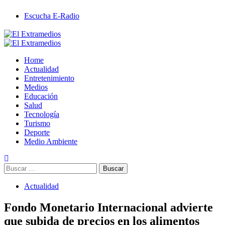
Saltar
Escucha E-Radio
al
contenido
Primary
Menu
Home
Actualidad
Entretenimiento
Medios
Educación
Salud
Tecnología
Turismo
Deporte
Medio Ambiente
Buscar:
Actualidad
Fondo Monetario Internacional advierte
que subida de precios en los alimentos