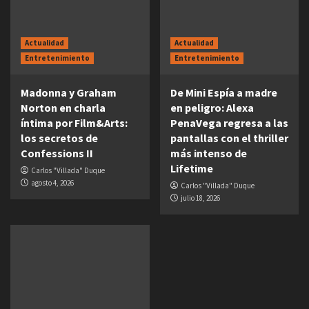
Actualidad
Actualidad
Entretenimiento
Entretenimiento
Madonna y Graham
De Mini Espía a madre
Norton en charla
en peligro: Alexa
íntima por Film&Arts:
PenaVega regresa a las
los secretos de
pantallas con el thriller
Confessions II
más intenso de
Lifetime
Carlos "Villada" Duque
agosto 4, 2026
Carlos "Villada" Duque
julio 18, 2026