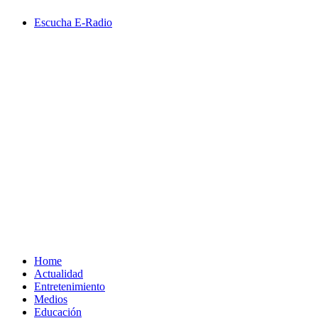
Saltar
Escucha E-Radio
al
contenido
Primary
Menu
Home
Actualidad
Entretenimiento
Medios
Educación