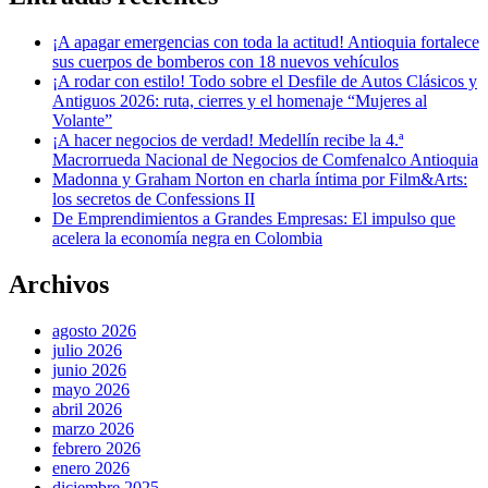
¡A apagar emergencias con toda la actitud! Antioquia fortalece
sus cuerpos de bomberos con 18 nuevos vehículos
¡A rodar con estilo! Todo sobre el Desfile de Autos Clásicos y
Antiguos 2026: ruta, cierres y el homenaje “Mujeres al
Volante”
¡A hacer negocios de verdad! Medellín recibe la 4.ª
Macrorrueda Nacional de Negocios de Comfenalco Antioquia
Madonna y Graham Norton en charla íntima por Film&Arts:
los secretos de Confessions II
De Emprendimientos a Grandes Empresas: El impulso que
acelera la economía negra en Colombia
Archivos
agosto 2026
julio 2026
junio 2026
mayo 2026
abril 2026
marzo 2026
febrero 2026
enero 2026
diciembre 2025