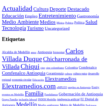
Actualidad
Deporte
Cultura
Destacado
Entretenimiento
Educación
Empleo
Gastronomía
Medio Ambiente
Medios
Salud
Política
Música
Politica
Tecnología
Turismo
Uncategorized
Etiquetas
Carlos
Antioquia
Alcaldia de Medellín
bienestar
amor
Villada Duque
Chicharronada de
Chiqui
Villada
Comfenalco
Colombia
cine colombiano
cine
Comfenalco Antioquia
Corantioquia
cultura
cultura paisa
desarrollo
Elextramedios
economía circular
regional
Educación
Elextramedios.com
Essity
empleo en Antioquia
eMPLEO
Familia
Gobernación de Antioquia
Fundalianza
eventos en Medellín
IU Digital de
inclusión laboral
INDER Medellín
inteligencia artificial
Grupo Familia
Medellín
Antioquia
Metro de Medellín
Medio ambiente
Parkinson