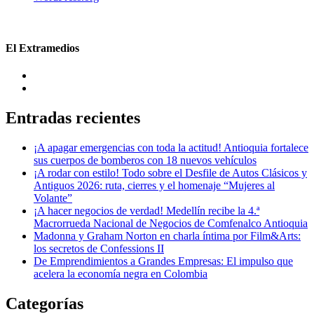
El Extramedios
Entradas recientes
¡A apagar emergencias con toda la actitud! Antioquia fortalece
sus cuerpos de bomberos con 18 nuevos vehículos
¡A rodar con estilo! Todo sobre el Desfile de Autos Clásicos y
Antiguos 2026: ruta, cierres y el homenaje “Mujeres al
Volante”
¡A hacer negocios de verdad! Medellín recibe la 4.ª
Macrorrueda Nacional de Negocios de Comfenalco Antioquia
Madonna y Graham Norton en charla íntima por Film&Arts:
los secretos de Confessions II
De Emprendimientos a Grandes Empresas: El impulso que
acelera la economía negra en Colombia
Categorías