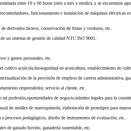
n estimada entre 10 y 60 horas (mes a mes y medio), y se encuentran a
ocontroladores, funcionamiento e instalación de máquinas eléctricas rot
de derivados lácteos, conservación de frutas y verduras, etc.
n de un sistema de gestión de calidad NTC ISO 9001.
esos y gastos personales, etc.
el cultivo acuícola,bioseguridad en acuicultura, establecimiento de cult
textualización de la provisión de empleos de carrera administrativa, gu
amiento emprendedor, servicio al cliente, etc.
 mi profesión,oportunidades de negocio,trámites legales para la constit
ual de moldes de marroquinería, elaboración de prototipos para marroq
ón a procesos pedagógicos, diseño de instrumentos de evaluación, etc.
ales de ganado bovino, ganadería sustentable, etc.