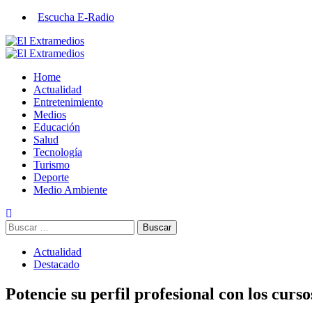
Saltar
Escucha E-Radio
al
contenido
Primary
Menu
Home
Actualidad
Entretenimiento
Medios
Educación
Salud
Tecnología
Turismo
Deporte
Medio Ambiente
Buscar:
Actualidad
Destacado
Potencie su perfil profesional con los curs