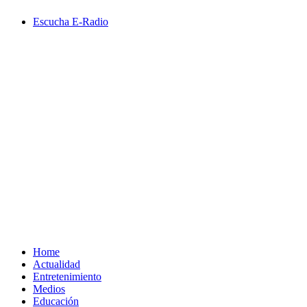
Saltar
Escucha E-Radio
al
contenido
Primary
Menu
Home
Actualidad
Entretenimiento
Medios
Educación