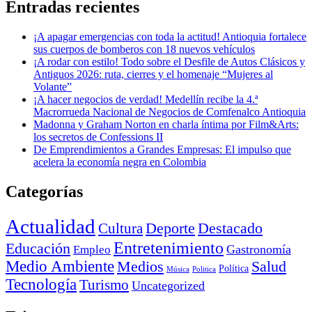
Entradas recientes
¡A apagar emergencias con toda la actitud! Antioquia fortalece
sus cuerpos de bomberos con 18 nuevos vehículos
¡A rodar con estilo! Todo sobre el Desfile de Autos Clásicos y
Antiguos 2026: ruta, cierres y el homenaje “Mujeres al
Volante”
¡A hacer negocios de verdad! Medellín recibe la 4.ª
Macrorrueda Nacional de Negocios de Comfenalco Antioquia
Madonna y Graham Norton en charla íntima por Film&Arts:
los secretos de Confessions II
De Emprendimientos a Grandes Empresas: El impulso que
acelera la economía negra en Colombia
Categorías
Actualidad
Deporte
Cultura
Destacado
Entretenimiento
Educación
Empleo
Gastronomía
Medio Ambiente
Medios
Salud
Política
Música
Politica
Tecnología
Turismo
Uncategorized