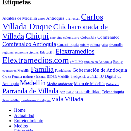
Etiquetas
Carlos
Antioquia
Alcaldia de Medellín
bienestar
amor
Villada Duque
Chicharronada de
Chiqui
Villada
Comfenalco
Colombia
cine colombiano
cine
Comfenalco Antioquia
Corantioquia
cultura
cultura paisa
desarrollo
Elextramedios
economía circular
regional
Educación
Elextramedios.com
Essity
empleo en Antioquia
eMPLEO
Familia
Gobernación de Antioquia
Fundalianza
eventos en Medellín
IU Digital de
inclusión laboral
INDER Medellín
inteligencia artificial
Grupo Familia
Medellín
Antioquia
Metro de Medellín
Medio ambiente
Parkinson
Parranda de Villada
sostenibilidad
paz
Teleantioquia
Salud
vida
Villada
Telemedellín
transformación digital
Home
Actualidad
Entretenimiento
Medios