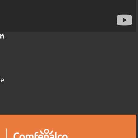
fi
.
ue