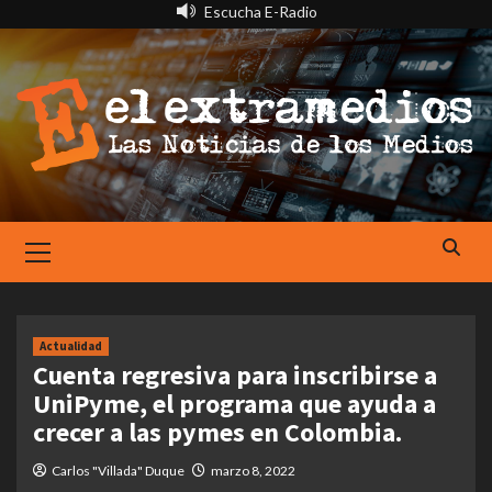
Saltar
Escucha E-Radio
al
contenido
Primary
Menu
Actualidad
Cuenta regresiva para inscribirse a
UniPyme, el programa que ayuda a
crecer a las pymes en Colombia.
Carlos "Villada" Duque
marzo 8, 2022