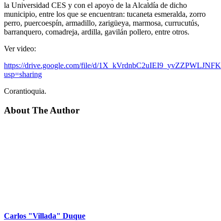
la Universidad CES y con el apoyo de la Alcaldía de dicho
municipio, entre los que se encuentran: tucaneta esmeralda, zorro
perro, puercoespín, armadillo, zarigüeya, marmosa, currucutús,
barranquero, comadreja, ardilla, gavilán pollero, entre otros.
Ver video:
https://drive.google.com/file/d/1X_kVrdnbC2uIEI9_yvZZPWLJNF
usp=sharing
Corantioquia.
About The Author
Carlos "Villada" Duque