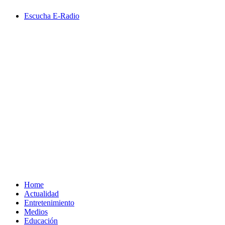
Saltar
Escucha E-Radio
al
contenido
Primary
Menu
Home
Actualidad
Entretenimiento
Medios
Educación