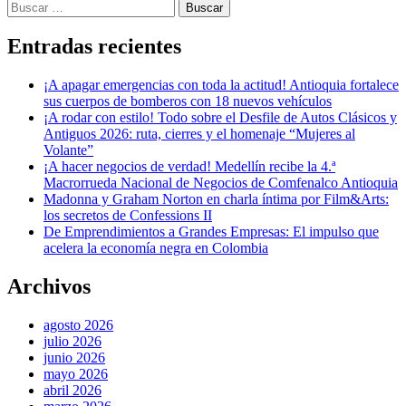
Buscar:
Entradas recientes
¡A apagar emergencias con toda la actitud! Antioquia fortalece
sus cuerpos de bomberos con 18 nuevos vehículos
¡A rodar con estilo! Todo sobre el Desfile de Autos Clásicos y
Antiguos 2026: ruta, cierres y el homenaje “Mujeres al
Volante”
¡A hacer negocios de verdad! Medellín recibe la 4.ª
Macrorrueda Nacional de Negocios de Comfenalco Antioquia
Madonna y Graham Norton en charla íntima por Film&Arts:
los secretos de Confessions II
De Emprendimientos a Grandes Empresas: El impulso que
acelera la economía negra en Colombia
Archivos
agosto 2026
julio 2026
junio 2026
mayo 2026
abril 2026