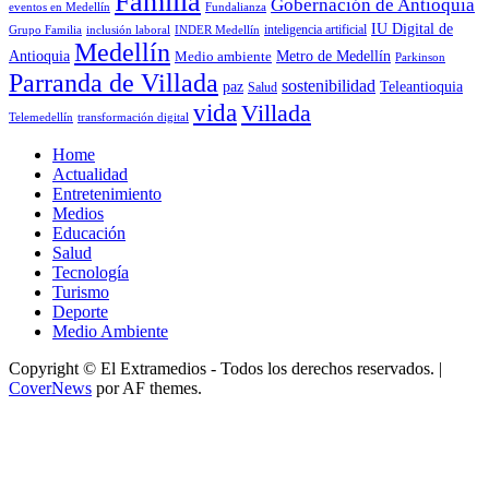
Familia
Gobernación de Antioquia
Fundalianza
eventos en Medellín
IU Digital de
inclusión laboral
INDER Medellín
inteligencia artificial
Grupo Familia
Medellín
Antioquia
Metro de Medellín
Medio ambiente
Parkinson
Parranda de Villada
sostenibilidad
paz
Teleantioquia
Salud
vida
Villada
Telemedellín
transformación digital
Home
Actualidad
Entretenimiento
Medios
Educación
Salud
Tecnología
Turismo
Deporte
Medio Ambiente
Copyright © El Extramedios - Todos los derechos reservados.
|
CoverNews
por AF themes.