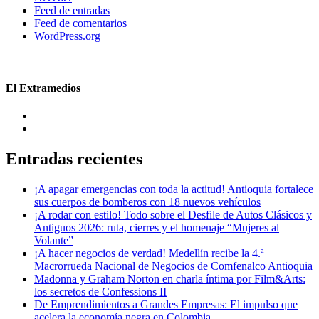
Feed de entradas
Feed de comentarios
WordPress.org
El Extramedios
Entradas recientes
¡A apagar emergencias con toda la actitud! Antioquia fortalece
sus cuerpos de bomberos con 18 nuevos vehículos
¡A rodar con estilo! Todo sobre el Desfile de Autos Clásicos y
Antiguos 2026: ruta, cierres y el homenaje “Mujeres al
Volante”
¡A hacer negocios de verdad! Medellín recibe la 4.ª
Macrorrueda Nacional de Negocios de Comfenalco Antioquia
Madonna y Graham Norton en charla íntima por Film&Arts:
los secretos de Confessions II
De Emprendimientos a Grandes Empresas: El impulso que
acelera la economía negra en Colombia