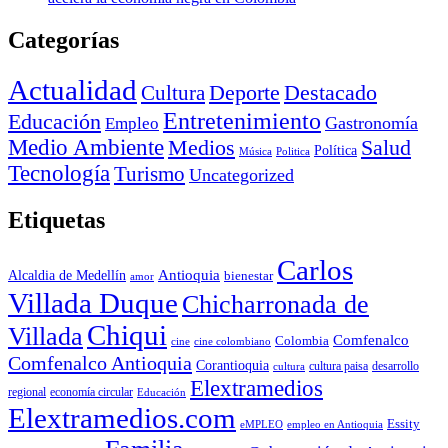
Categorías
Actualidad
Deporte
Cultura
Destacado
Entretenimiento
Educación
Empleo
Gastronomía
Medio Ambiente
Medios
Salud
Política
Música
Politica
Tecnología
Turismo
Uncategorized
Etiquetas
Carlos
Antioquia
Alcaldia de Medellín
bienestar
amor
Villada Duque
Chicharronada de
Chiqui
Villada
Comfenalco
Colombia
cine colombiano
cine
Comfenalco Antioquia
Corantioquia
cultura
cultura paisa
desarrollo
Elextramedios
economía circular
regional
Educación
Elextramedios.com
Essity
empleo en Antioquia
eMPLEO