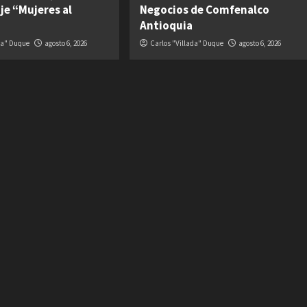
je “Mujeres al
Negocios de Comfenalco
Antioquia
da" Duque
agosto 6, 2026
Carlos "Villada" Duque
agosto 6, 2026