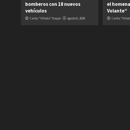
bomberos con 18 nuevos
el homena
vehículos
Volante”
Carlos "Villada" Duque
agosto 6, 2026
Carlos "Villa