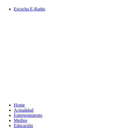
Saltar
Escucha E-Radio
al
contenido
Primary
Menu
Home
Actualidad
Entretenimiento
Medios
Educación