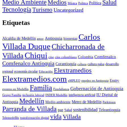
Medio Ambiente
Medios
Salud
Política
Música
Politica
Tecnología
Turismo
Uncategorized
Etiquetas
Carlos
Antioquia
Alcaldia de Medellín
bienestar
amor
Villada Duque
Chicharronada de
Chiqui
Villada
Comfenalco
Colombia
cine colombiano
cine
Comfenalco Antioquia
Corantioquia
cultura
cultura paisa
desarrollo
Elextramedios
economía circular
regional
Educación
Elextramedios.com
Essity
empleo en Antioquia
eMPLEO
Familia
Gobernación de Antioquia
Fundalianza
eventos en Medellín
IU Digital de
inclusión laboral
INDER Medellín
inteligencia artificial
Grupo Familia
Medellín
Antioquia
Metro de Medellín
Medio ambiente
Parkinson
Parranda de Villada
sostenibilidad
paz
Teleantioquia
Salud
vida
Villada
Telemedellín
transformación digital