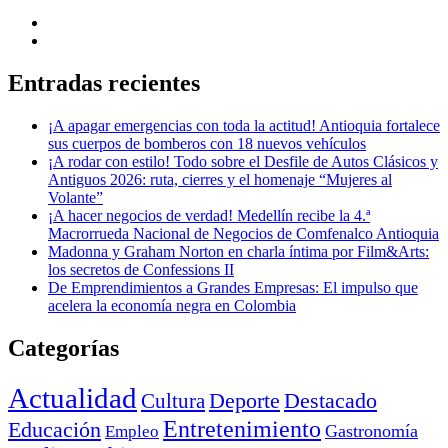
Entradas recientes
¡A apagar emergencias con toda la actitud! Antioquia fortalece
sus cuerpos de bomberos con 18 nuevos vehículos
¡A rodar con estilo! Todo sobre el Desfile de Autos Clásicos y
Antiguos 2026: ruta, cierres y el homenaje “Mujeres al
Volante”
¡A hacer negocios de verdad! Medellín recibe la 4.ª
Macrorrueda Nacional de Negocios de Comfenalco Antioquia
Madonna y Graham Norton en charla íntima por Film&Arts:
los secretos de Confessions II
De Emprendimientos a Grandes Empresas: El impulso que
acelera la economía negra en Colombia
Categorías
Actualidad
Deporte
Cultura
Destacado
Entretenimiento
Educación
Empleo
Gastronomía