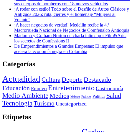
sus cuerpos de bomberos con 18 nuevos vehículos
¡A rodar con estilo! Todo sobre el Desfile de Autos Clásicos y
Antiguos 2026: ruta, cierres y el homenaje “Mujeres al
Volante”
¡A hacer negocios de verdad! Medellín recibe la 4.ª
Macrorrueda Nacional de Negocios de Comfenalco Antioquia
Madonna y Graham Norton en charla íntima por Film&Arts:
los secretos de Confessions II
De Emprendimientos a Grandes Empresas: El impulso que
acelera la economía negra en Colombia
Categorías
Actualidad
Deporte
Cultura
Destacado
Entretenimiento
Educación
Empleo
Gastronomía
Medio Ambiente
Medios
Salud
Política
Música
Politica
Tecnología
Turismo
Uncategorized
Etiquetas
Carlos