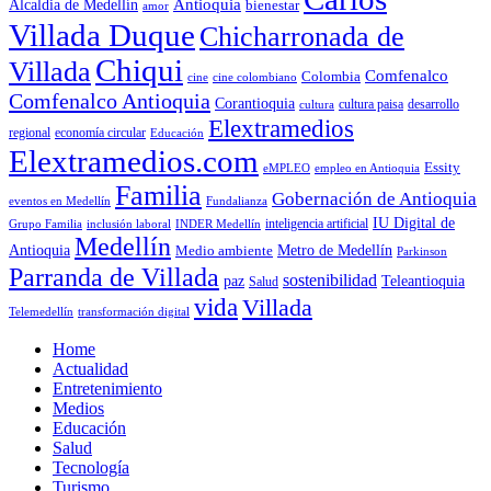
Antioquia
Alcaldia de Medellín
bienestar
amor
Villada Duque
Chicharronada de
Chiqui
Villada
Comfenalco
Colombia
cine colombiano
cine
Comfenalco Antioquia
Corantioquia
cultura
cultura paisa
desarrollo
Elextramedios
economía circular
regional
Educación
Elextramedios.com
Essity
empleo en Antioquia
eMPLEO
Familia
Gobernación de Antioquia
Fundalianza
eventos en Medellín
IU Digital de
inclusión laboral
INDER Medellín
inteligencia artificial
Grupo Familia
Medellín
Antioquia
Metro de Medellín
Medio ambiente
Parkinson
Parranda de Villada
sostenibilidad
paz
Teleantioquia
Salud
vida
Villada
Telemedellín
transformación digital
Home
Actualidad
Entretenimiento
Medios
Educación
Salud
Tecnología
Turismo