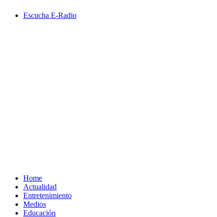
Saltar
Escucha E-Radio
al
contenido
Primary
Menu
Home
Actualidad
Entretenimiento
Medios
Educación