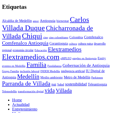
Etiquetas
Carlos
Antioquia
Alcaldia de Medellín
bienestar
amor
Villada Duque
Chicharronada de
Chiqui
Villada
Comfenalco
Colombia
cine colombiano
cine
Comfenalco Antioquia
Corantioquia
cultura
cultura paisa
desarrollo
Elextramedios
economía circular
regional
Educación
Elextramedios.com
Essity
empleo en Antioquia
eMPLEO
Familia
Gobernación de Antioquia
Fundalianza
eventos en Medellín
IU Digital de
inclusión laboral
INDER Medellín
inteligencia artificial
Grupo Familia
Medellín
Antioquia
Metro de Medellín
Medio ambiente
Parkinson
Parranda de Villada
sostenibilidad
paz
Teleantioquia
Salud
vida
Villada
Telemedellín
transformación digital
Home
Actualidad
Entretenimiento