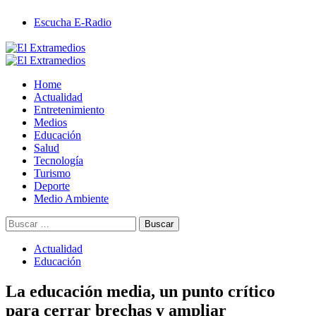
Saltar
Escucha E-Radio
al
contenido
Primary
Menu
Home
Actualidad
Entretenimiento
Medios
Educación
Salud
Tecnología
Turismo
Deporte
Medio Ambiente
Buscar:
Actualidad
Educación
La educación media, un punto crítico
para cerrar brechas y ampliar