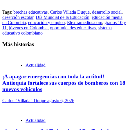
Tags:
brechas educativas
,
Carlos Villada Duque
,
desarrollo social
,
deserción escolar
,
Día Mundial de la Educación
,
educación media
en Colombia
,
educación y empleo
,
Elextramedios.com
,
grados 10 y
11
,
jóvenes en Colombia
,
oportunidades educativas
,
sistema
educativo colombiano
Más historias
Actualidad
¡A apagar emergencias con toda la actitud!
Antioquia fortalece sus cuerpos de bomberos con 18
nuevos vehículos
Carlos "Villada" Duque
agosto 6, 2026
Actualidad