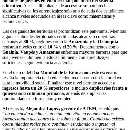
millones de jóvenes en edad escolar por fuera del sistema
educativo
. A estas dificultades de acceso se suman brechas
significativas en los aprendizajes: solo uno de cada dos estudiantes
alcanza niveles adecuados en áreas clave como matemáticas y
lectura crítica.
Las desigualdades territoriales profundizan este panorama. Mientras
algunas entidades territoriales certificadas alcanzan coberturas
cercanas al
80 %
, regiones como la
Amazonía y la Orinoquía
registran niveles entre el
10 % y el 20 %
. Departamentos como
Guainía, Vaupés y Amazonas
enfrentan mayores barreras para que
sus jóvenes culminen la educación media con aprendizajes
suficientes, según evidencia académica.
En el marco del
Día Mundial de la Educación
, este escenario
resalta la importancia de la educación media como un factor clave
para la movilidad social. Finalizar este nivel permite acceder a
ingresos hasta un 20 % superiores
, e incluso
duplicarlos frente a
quienes solo culminan primaria
, además de ampliar las
oportunidades de formación y empleo.
Al respecto,
Alejandra López, gerente de ATEM
, señaló que:
“La educación media es un momento vital en el que muchos
jóvenes toman decisiones clave sobre su futuro. Cuando no existen
oportunidades reales para continuar estudiando o ingresar al
mundo laboral, quedan atrapados en trayectorias de exclusión que