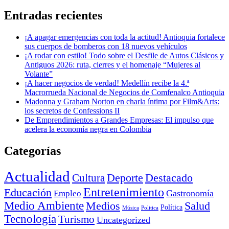
Entradas recientes
¡A apagar emergencias con toda la actitud! Antioquia fortalece
sus cuerpos de bomberos con 18 nuevos vehículos
¡A rodar con estilo! Todo sobre el Desfile de Autos Clásicos y
Antiguos 2026: ruta, cierres y el homenaje “Mujeres al
Volante”
¡A hacer negocios de verdad! Medellín recibe la 4.ª
Macrorrueda Nacional de Negocios de Comfenalco Antioquia
Madonna y Graham Norton en charla íntima por Film&Arts:
los secretos de Confessions II
De Emprendimientos a Grandes Empresas: El impulso que
acelera la economía negra en Colombia
Categorías
Actualidad
Deporte
Cultura
Destacado
Entretenimiento
Educación
Empleo
Gastronomía
Medio Ambiente
Medios
Salud
Política
Música
Politica
Tecnología
Turismo
Uncategorized