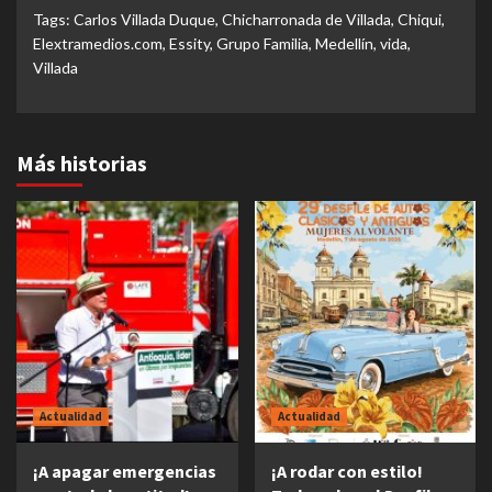
Tags:
Carlos Villada Duque
,
Chicharronada de Villada
,
Chiqui
,
Elextramedios.com
,
Essity
,
Grupo Familia
,
Medellín
,
vida
,
Villada
Más historias
Actualidad
Actualidad
¡A apagar emergencias
¡A rodar con estilo!