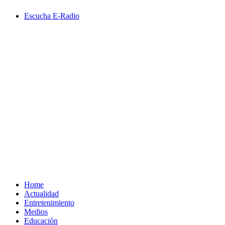
Saltar
Escucha E-Radio
al
contenido
Primary
Menu
Home
Actualidad
Entretenimiento
Medios
Educación