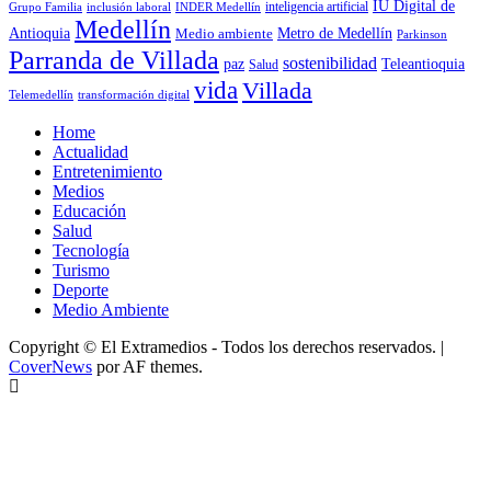
IU Digital de
inclusión laboral
INDER Medellín
inteligencia artificial
Grupo Familia
Medellín
Antioquia
Metro de Medellín
Medio ambiente
Parkinson
Parranda de Villada
sostenibilidad
paz
Teleantioquia
Salud
vida
Villada
Telemedellín
transformación digital
Home
Actualidad
Entretenimiento
Medios
Educación
Salud
Tecnología
Turismo
Deporte
Medio Ambiente
Copyright © El Extramedios - Todos los derechos reservados.
|
CoverNews
por AF themes.