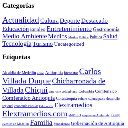
Categorías
Actualidad
Deporte
Cultura
Destacado
Entretenimiento
Educación
Empleo
Gastronomía
Medio Ambiente
Medios
Salud
Política
Música
Politica
Tecnología
Turismo
Uncategorized
Etiquetas
Carlos
Antioquia
Alcaldia de Medellín
bienestar
amor
Villada Duque
Chicharronada de
Chiqui
Villada
Comfenalco
Colombia
cine colombiano
cine
Comfenalco Antioquia
Corantioquia
cultura
cultura paisa
desarrollo
Elextramedios
economía circular
regional
Educación
Elextramedios.com
Essity
empleo en Antioquia
eMPLEO
Familia
Gobernación de Antioquia
Fundalianza
eventos en Medellín