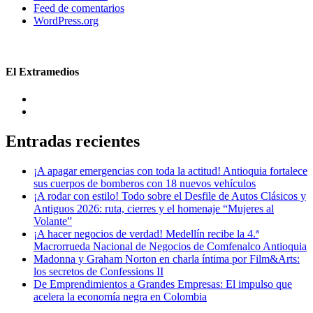
Feed de comentarios
WordPress.org
El Extramedios
Entradas recientes
¡A apagar emergencias con toda la actitud! Antioquia fortalece
sus cuerpos de bomberos con 18 nuevos vehículos
¡A rodar con estilo! Todo sobre el Desfile de Autos Clásicos y
Antiguos 2026: ruta, cierres y el homenaje “Mujeres al
Volante”
¡A hacer negocios de verdad! Medellín recibe la 4.ª
Macrorrueda Nacional de Negocios de Comfenalco Antioquia
Madonna y Graham Norton en charla íntima por Film&Arts:
los secretos de Confessions II
De Emprendimientos a Grandes Empresas: El impulso que
acelera la economía negra en Colombia