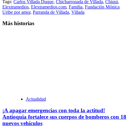
Tags:
Carlos Villada Duque
,
Chicharronada de Villada
,
Chiqui
,
Elextramedios
,
Elextramedios.com
,
Familia
,
Fundación Mónica
Uribe por amor
,
Parranda de Villada
,
Villada
Más historias
Actualidad
¡A apagar emergencias con toda la actitud!
Antioquia fortalece sus cuerpos de bomberos con 18
nuevos vehículos