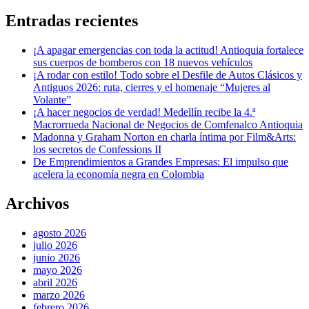
Entradas recientes
¡A apagar emergencias con toda la actitud! Antioquia fortalece
sus cuerpos de bomberos con 18 nuevos vehículos
¡A rodar con estilo! Todo sobre el Desfile de Autos Clásicos y
Antiguos 2026: ruta, cierres y el homenaje “Mujeres al
Volante”
¡A hacer negocios de verdad! Medellín recibe la 4.ª
Macrorrueda Nacional de Negocios de Comfenalco Antioquia
Madonna y Graham Norton en charla íntima por Film&Arts:
los secretos de Confessions II
De Emprendimientos a Grandes Empresas: El impulso que
acelera la economía negra en Colombia
Archivos
agosto 2026
julio 2026
junio 2026
mayo 2026
abril 2026
marzo 2026
febrero 2026