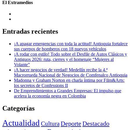
El Extramedios
Entradas recientes
¡A apagar emergencias con toda la actitud! Antioquia fortalece
sus cuerpos de bomberos con 18 nuevos vehículos
¡A rodar con estilo! Todo sobre el Desfile de Autos Clásicos y
Antiguos 2026: ruta, cierres y el homenaje “Mujeres al
Volante”
¡A hacer negocios de verdad! Medellín recibe la 4.ª
Macrorrueda Nacional de Negocios de Comfenalco Antioquia
Madonna y Graham Norton en charla íntima por Film&Arts:
los secretos de Confessions II
De Emprendimientos a Grandes Empresas: El impulso que
acelera la economía negra en Colombia
Categorías
Actualidad
Deporte
Cultura
Destacado