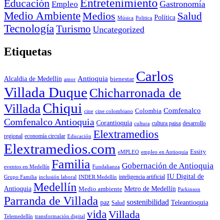
Entretenimiento
Educación
Empleo
Gastronomía
Medio Ambiente
Medios
Salud
Política
Música
Politica
Tecnología
Turismo
Uncategorized
Etiquetas
Carlos
Antioquia
Alcaldia de Medellín
bienestar
amor
Villada Duque
Chicharronada de
Chiqui
Villada
Comfenalco
Colombia
cine colombiano
cine
Comfenalco Antioquia
Corantioquia
cultura
cultura paisa
desarrollo
Elextramedios
economía circular
regional
Educación
Elextramedios.com
Essity
empleo en Antioquia
eMPLEO
Familia
Gobernación de Antioquia
Fundalianza
eventos en Medellín
IU Digital de
inclusión laboral
INDER Medellín
inteligencia artificial
Grupo Familia
Medellín
Antioquia
Metro de Medellín
Medio ambiente
Parkinson
Parranda de Villada
sostenibilidad
paz
Teleantioquia
Salud
vida
Villada
Telemedellín
transformación digital