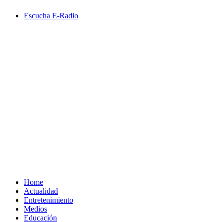
Saltar
Escucha E-Radio
al
contenido
Primary
Menu
Home
Actualidad
Entretenimiento
Medios
Educación