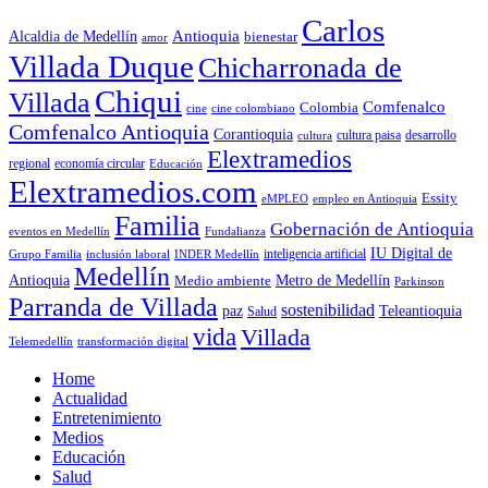
Carlos
Antioquia
Alcaldia de Medellín
bienestar
amor
Villada Duque
Chicharronada de
Chiqui
Villada
Comfenalco
Colombia
cine colombiano
cine
Comfenalco Antioquia
Corantioquia
cultura
cultura paisa
desarrollo
Elextramedios
economía circular
regional
Educación
Elextramedios.com
Essity
empleo en Antioquia
eMPLEO
Familia
Gobernación de Antioquia
Fundalianza
eventos en Medellín
IU Digital de
inclusión laboral
INDER Medellín
inteligencia artificial
Grupo Familia
Medellín
Antioquia
Metro de Medellín
Medio ambiente
Parkinson
Parranda de Villada
sostenibilidad
paz
Teleantioquia
Salud
vida
Villada
Telemedellín
transformación digital
Home
Actualidad
Entretenimiento
Medios
Educación
Salud