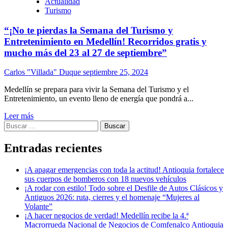
Actualidad
Turismo
“¡No te pierdas la Semana del Turismo y
Entretenimiento en Medellín! Recorridos gratis y
mucho más del 23 al 27 de septiembre”
Carlos "Villada" Duque
septiembre 25, 2024
Medellín se prepara para vivir la Semana del Turismo y el
Entretenimiento, un evento lleno de energía que pondrá a...
Leer más
Buscar:
Entradas recientes
¡A apagar emergencias con toda la actitud! Antioquia fortalece
sus cuerpos de bomberos con 18 nuevos vehículos
¡A rodar con estilo! Todo sobre el Desfile de Autos Clásicos y
Antiguos 2026: ruta, cierres y el homenaje “Mujeres al
Volante”
¡A hacer negocios de verdad! Medellín recibe la 4.ª
Macrorrueda Nacional de Negocios de Comfenalco Antioquia