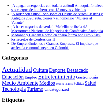
¡A apagar emergencias con toda la actitud! Antioquia fortalece
sus cuerpos de bomberos con 18 nuevos vehículos
¡A rodar con estilo! Todo sobre el Desfile de Autos Clásicos y
Antiguos 2026: ruta, cierres y el homenaje “Mujeres al
Volante”
¡A hacer negocios de verdad! Medellín recibe la 4.ª
Macrorrueda Nacional de Negocios de Comfenalco Antioquia
Madonna y Graham Norton en charla íntima por Film&Arts:
los secretos de Confessions II
De Emprendimientos a Grandes Empresas: El impulso que
acelera la economía negra en Colombia
Categorías
Actualidad
Deporte
Cultura
Destacado
Entretenimiento
Educación
Empleo
Gastronomía
Medio Ambiente
Medios
Salud
Política
Música
Politica
Tecnología
Turismo
Uncategorized
Etiquetas