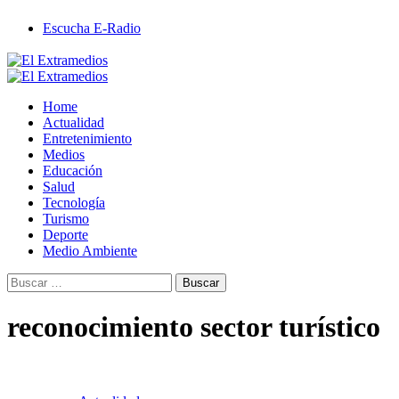
Saltar
Escucha E-Radio
al
contenido
Primary
Menu
Home
Actualidad
Entretenimiento
Medios
Educación
Salud
Tecnología
Turismo
Deporte
Medio Ambiente
Buscar:
reconocimiento sector turístico