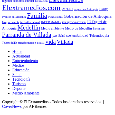
economía circular
regional
Educación
Elextramedios.com
Essity
empleo en Antioquia
eMPLEO
Familia
Gobernación de Antioquia
Fundalianza
eventos en Medellín
IU Digital de
inclusión laboral
INDER Medellín
inteligencia artificial
Grupo Familia
Medellín
Antioquia
Metro de Medellín
Medio ambiente
Parkinson
Parranda de Villada
sostenibilidad
paz
Teleantioquia
Salud
vida
Villada
Telemedellín
transformación digital
Home
Actualidad
Entretenimiento
Medios
Educación
Salud
Tecnología
Turismo
Deporte
Medio Ambiente
Copyright © El Extramedios - Todos los derechos reservados.
|
CoverNews
por AF themes.