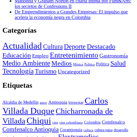
Madonna y Graham Norton en charla íntima por Film&Arts:
los secretos de Confessions II
De Emprendimientos a Grandes Empresas: El impulso que
acelera la economía negra en Colombia
Categorías
Actualidad
Deporte
Cultura
Destacado
Entretenimiento
Educación
Empleo
Gastronomía
Medio Ambiente
Medios
Salud
Política
Música
Politica
Tecnología
Turismo
Uncategorized
Etiquetas
Carlos
Antioquia
Alcaldia de Medellín
bienestar
amor
Villada Duque
Chicharronada de
Chiqui
Villada
Comfenalco
Colombia
cine colombiano
cine
Comfenalco Antioquia
Corantioquia
cultura
cultura paisa
desarrollo
Elextramedios