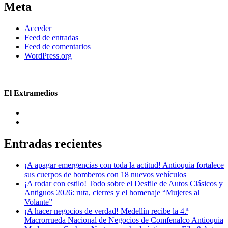
Meta
Acceder
Feed de entradas
Feed de comentarios
WordPress.org
El Extramedios
Entradas recientes
¡A apagar emergencias con toda la actitud! Antioquia fortalece
sus cuerpos de bomberos con 18 nuevos vehículos
¡A rodar con estilo! Todo sobre el Desfile de Autos Clásicos y
Antiguos 2026: ruta, cierres y el homenaje “Mujeres al
Volante”
¡A hacer negocios de verdad! Medellín recibe la 4.ª
Macrorrueda Nacional de Negocios de Comfenalco Antioquia