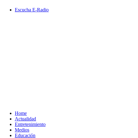
Saltar
Escucha E-Radio
al
contenido
Primary
Menu
Home
Actualidad
Entretenimiento
Medios
Educación