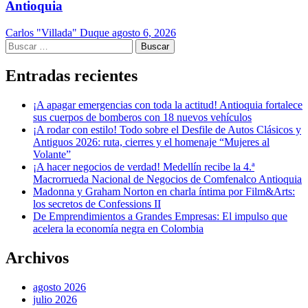
Antioquia
Carlos "Villada" Duque
agosto 6, 2026
Buscar:
Entradas recientes
¡A apagar emergencias con toda la actitud! Antioquia fortalece
sus cuerpos de bomberos con 18 nuevos vehículos
¡A rodar con estilo! Todo sobre el Desfile de Autos Clásicos y
Antiguos 2026: ruta, cierres y el homenaje “Mujeres al
Volante”
¡A hacer negocios de verdad! Medellín recibe la 4.ª
Macrorrueda Nacional de Negocios de Comfenalco Antioquia
Madonna y Graham Norton en charla íntima por Film&Arts:
los secretos de Confessions II
De Emprendimientos a Grandes Empresas: El impulso que
acelera la economía negra en Colombia
Archivos
agosto 2026
julio 2026