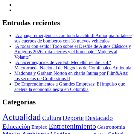
Entradas recientes
¡A apagar emergencias con toda la actitud! Antioquia fortalece
sus cuerpos de bomberos con 18 nuevos vehículos
¡A rodar con estilo! Todo sobre el Desfile de Autos Clásicos y
Antiguos 2026: ruta, cierres y el homenaje “Mujeres al
Volante”
¡A hacer negocios de verdad! Medellín recibe la 4.ª
Macrorrueda Nacional de Negocios de Comfenalco Antioquia
Madonna y Graham Norton en charla íntima por Film&Arts:
los secretos de Confessions II
De Emprendimientos a Grandes Empresas: El impulso que
acelera la economía negra en Colombia
Categorías
Actualidad
Deporte
Cultura
Destacado
Entretenimiento
Educación
Empleo
Gastronomía