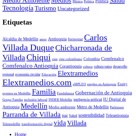
Medio Ambiente
Medios
Salud
Política
Música
Politica
Tecnología
Turismo
Uncategorized
Etiquetas
Carlos
Antioquia
Alcaldia de Medellín
bienestar
amor
Villada Duque
Chicharronada de
Chiqui
Villada
Comfenalco
Colombia
cine colombiano
cine
Comfenalco Antioquia
Corantioquia
cultura
cultura paisa
desarrollo
Elextramedios
economía circular
regional
Educación
Elextramedios.com
Essity
empleo en Antioquia
eMPLEO
Familia
Gobernación de Antioquia
Fundalianza
eventos en Medellín
IU Digital de
inclusión laboral
INDER Medellín
inteligencia artificial
Grupo Familia
Medellín
Antioquia
Metro de Medellín
Medio ambiente
Parkinson
Parranda de Villada
sostenibilidad
paz
Teleantioquia
Salud
vida
Villada
Telemedellín
transformación digital
Home