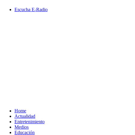
Saltar
Escucha E-Radio
al
contenido
Primary
Menu
Home
Actualidad
Entretenimiento
Medios
Educación