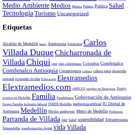
Medio Ambiente
Medios
Salud
Política
Música
Politica
Tecnología
Turismo
Uncategorized
Etiquetas
Carlos
Antioquia
Alcaldia de Medellín
bienestar
amor
Villada Duque
Chicharronada de
Chiqui
Villada
Comfenalco
Colombia
cine colombiano
cine
Comfenalco Antioquia
Corantioquia
cultura
cultura paisa
desarrollo
Elextramedios
economía circular
regional
Educación
Elextramedios.com
Essity
empleo en Antioquia
eMPLEO
Familia
Gobernación de Antioquia
Fundalianza
eventos en Medellín
IU Digital de
inclusión laboral
INDER Medellín
inteligencia artificial
Grupo Familia
Medellín
Antioquia
Metro de Medellín
Medio ambiente
Parkinson
Parranda de Villada
sostenibilidad
paz
Teleantioquia
Salud
vida
Villada
Telemedellín
transformación digital