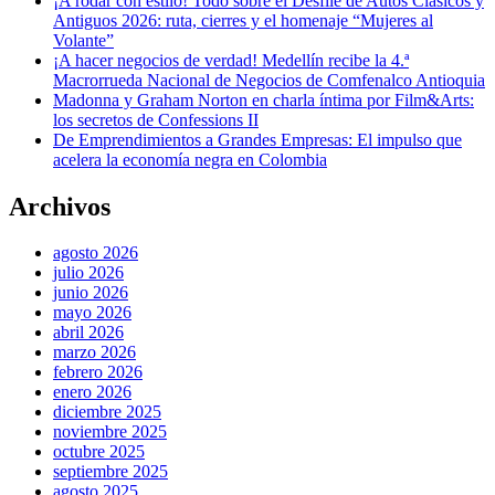
¡A rodar con estilo! Todo sobre el Desfile de Autos Clásicos y
Antiguos 2026: ruta, cierres y el homenaje “Mujeres al
Volante”
¡A hacer negocios de verdad! Medellín recibe la 4.ª
Macrorrueda Nacional de Negocios de Comfenalco Antioquia
Madonna y Graham Norton en charla íntima por Film&Arts:
los secretos de Confessions II
De Emprendimientos a Grandes Empresas: El impulso que
acelera la economía negra en Colombia
Archivos
agosto 2026
julio 2026
junio 2026
mayo 2026
abril 2026
marzo 2026
febrero 2026
enero 2026
diciembre 2025
noviembre 2025
octubre 2025
septiembre 2025
agosto 2025