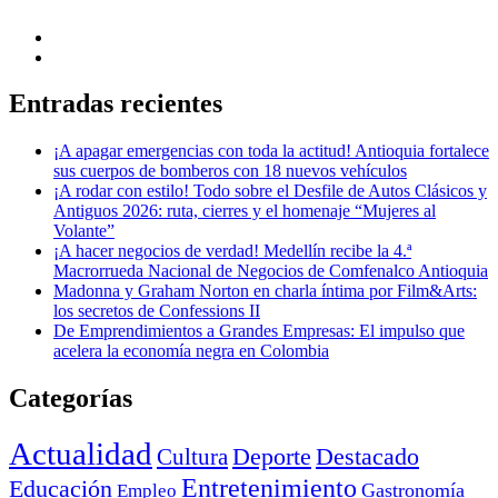
Entradas recientes
¡A apagar emergencias con toda la actitud! Antioquia fortalece
sus cuerpos de bomberos con 18 nuevos vehículos
¡A rodar con estilo! Todo sobre el Desfile de Autos Clásicos y
Antiguos 2026: ruta, cierres y el homenaje “Mujeres al
Volante”
¡A hacer negocios de verdad! Medellín recibe la 4.ª
Macrorrueda Nacional de Negocios de Comfenalco Antioquia
Madonna y Graham Norton en charla íntima por Film&Arts:
los secretos de Confessions II
De Emprendimientos a Grandes Empresas: El impulso que
acelera la economía negra en Colombia
Categorías
Actualidad
Deporte
Cultura
Destacado
Entretenimiento
Educación
Empleo
Gastronomía