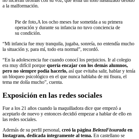
no hicieran bromas con su voz, que tenía un tono nasalizado debido
a la malformación.
Pie de foto,A los ocho meses fue sometida a su primera
operación y durante su infancia no tuvo conciencia de
su condición.
“Mi infancia fue muy tranquila, jugaba, sonreía, no entendía mucho
la situación y, para mí, todo era normal”, recordó.
“En la adolescencia fue cuando conocí los prejuicios. Ir al colegio
era muy difícil porque
quería encajar con los demás alumnos,
pero no siempre podía hacerlo,
así que evitaba salir, hablar y tenía
un bloqueo psicológico en el que nunca hablaba de mi fisura, el
tema me dolía mucho”, cuenta.
Exposición en las redes sociales
Fue a los 21 años cuando la maquilladora dice que empezó a
aceptarlo de nuevo y entonces decidió empezar a hablar de ello en
las redes sociales.
Además de su perfil personal,
creó la página
BelezaFissurada
en
Instagram, dedicada íntegramente al tema.
En castellano se