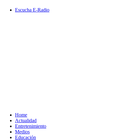
Saltar
Escucha E-Radio
al
contenido
Primary
Menu
Home
Actualidad
Entretenimiento
Medios
Educación