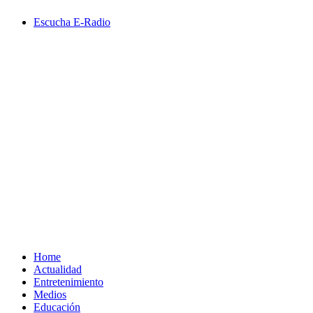
Saltar
Escucha E-Radio
al
contenido
Primary
Menu
Home
Actualidad
Entretenimiento
Medios
Educación