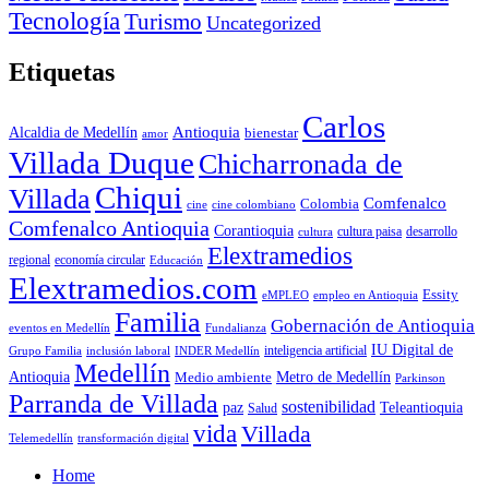
Tecnología
Turismo
Uncategorized
Etiquetas
Carlos
Antioquia
Alcaldia de Medellín
bienestar
amor
Villada Duque
Chicharronada de
Chiqui
Villada
Comfenalco
Colombia
cine colombiano
cine
Comfenalco Antioquia
Corantioquia
cultura
cultura paisa
desarrollo
Elextramedios
economía circular
regional
Educación
Elextramedios.com
Essity
empleo en Antioquia
eMPLEO
Familia
Gobernación de Antioquia
Fundalianza
eventos en Medellín
IU Digital de
inclusión laboral
INDER Medellín
inteligencia artificial
Grupo Familia
Medellín
Antioquia
Metro de Medellín
Medio ambiente
Parkinson
Parranda de Villada
sostenibilidad
paz
Teleantioquia
Salud
vida
Villada
Telemedellín
transformación digital
Home