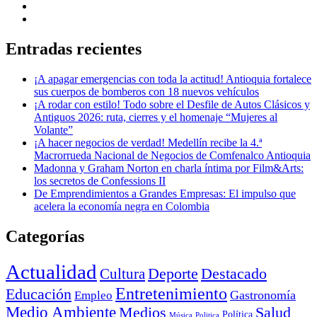
Entradas recientes
¡A apagar emergencias con toda la actitud! Antioquia fortalece
sus cuerpos de bomberos con 18 nuevos vehículos
¡A rodar con estilo! Todo sobre el Desfile de Autos Clásicos y
Antiguos 2026: ruta, cierres y el homenaje “Mujeres al
Volante”
¡A hacer negocios de verdad! Medellín recibe la 4.ª
Macrorrueda Nacional de Negocios de Comfenalco Antioquia
Madonna y Graham Norton en charla íntima por Film&Arts:
los secretos de Confessions II
De Emprendimientos a Grandes Empresas: El impulso que
acelera la economía negra en Colombia
Categorías
Actualidad
Deporte
Cultura
Destacado
Entretenimiento
Educación
Empleo
Gastronomía
Medio Ambiente
Medios
Salud
Política
Música
Politica