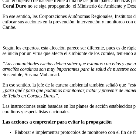
Con el objetivo de hacerle frente a una de las principales amenazas p
Coral Duro
no se siga propagando, el Ministerio de Ambiente y Desarr
En ese sentido, las Corporaciones Autónomas Regionales, Instituto
enfocar sus acciones en la prevención, intervención y monitoreo con el
Caribe.
Según los expertos, esta afección parece ser diferente, pues es de ráp
se inicia por un virus que afecta el simbionte de los corales, teniendo
“Las comunidades isleñas deben saber que estamos con ellos y que a 
arrecifes coralinos son muy importantes para la salud de nuestros 
Sostenible, Susana Muhamad.
En ese sentido, la jefe de la cartera ambiental también señaló que
“est
¿para qué? para que podamos monitorear, tratar y prevenir de mane
de Tejido en Corales Duros”.
Las instrucciones están basadas en los planes de acción establecidos 
coralinos y especialistas nacionales.
Las acciones a emprender para evitar la propagación
Elaborar e implementar protocolos de monitoreo con el fin de f