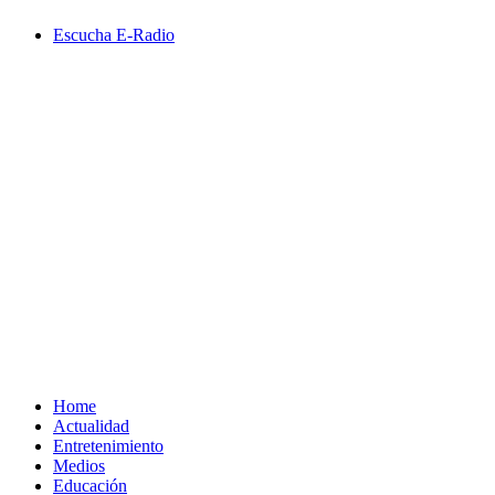
Saltar
Escucha E-Radio
al
contenido
Primary
Menu
Home
Actualidad
Entretenimiento
Medios
Educación