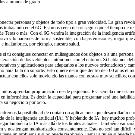
 los alumnos de grado.
onectar personas y objetos de todo tipo a gran velocidad. La gran rev
s trabajando en el 6G. Estamos cerca de conseguir que el tiempo de r
de Teras o más. Con el 6G vendrá la integración de la inteligencia artif
asiva y lo haremos de forma sostenible, con bajas emisiones, mejor que 
e inalámbrica, por ejemplo, nuestra salud.
que si tú consigues conectar en milisegundos dos objetos o a una perso
 interacción de los vehículos autónomos con el entorno. Si hablamos del
operativos y aplicaciones para adaptarlos a los nuevos ordenadores y c
 no hará falta un soporte. Esto quiere decir que dentro de 100 años el mu
actuar con ellos solo moviendo las manos con gestos muy sencillos, con
 los niños aprendan programación desde pequeños. Esa semilla que esta
o en informática. Es decir, la capacidad para programar será una habili
a su negocio o por ocio.
 tendremos la posibilidad de contar con aplicaciones que desarrollarán
uda de la inteligencia artificial (IA). Y hablando de IA, hay muchos pr
egar también a la IA más allá de los límites actuales. También avanza
y nos tengan monitorizados constantemente. Esto no será tan difícil, y
e si tiene un problema y si no puede resolverlo, llamar a quién sí pueda