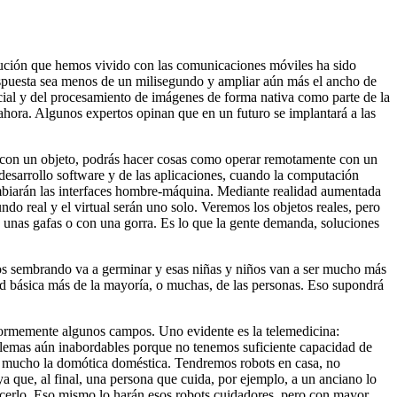
olución que hemos vivido con las comunicaciones móviles ha sido
espuesta sea menos de un milisegundo y ampliar aún más el ancho de
icial y del procesamiento de imágenes de forma nativa como parte de la
ahora. Algunos expertos opinan que en un futuro se implantará a las
na con un objeto, podrás hacer cosas como operar remotamente con un
 desarrollo software y de las aplicaciones, cuando la computación
ambiarán las interfaces hombre-máquina. Mediante realidad aumentada
ndo real y el virtual serán uno solo. Veremos los objetos reales, pero
 unas gafas o con una gorra. Es lo que la gente demanda, soluciones
mos sembrando va a germinar y esas niñas y niños van a ser mucho más
dad básica más de la mayoría, o muchas, de las personas. Eso supondrá
 enormemente algunos campos. Uno evidente es la telemedicina:
oblemas aún inabordables porque no tenemos suficiente capacidad de
rá mucho la domótica doméstica. Tendremos robots en casa, no
a que, al final, una persona que cuida, por ejemplo, a un anciano lo
 hacerlo. Eso mismo lo harán esos robots cuidadores, pero con mayor