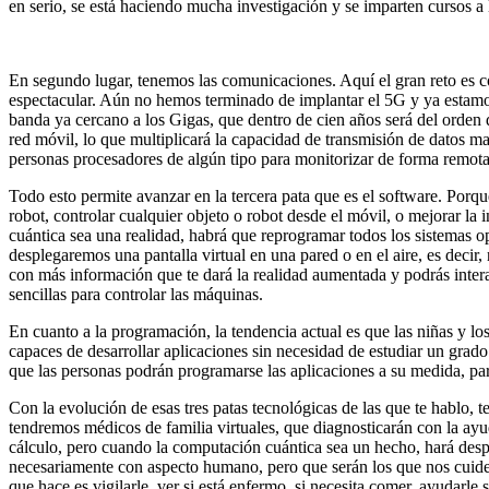
en serio, se está haciendo mucha investigación y se imparten cursos a
En segundo lugar, tenemos las comunicaciones. Aquí el gran reto es c
espectacular. Aún no hemos terminado de implantar el 5G y ya estamo
banda ya cercano a los Gigas, que dentro de cien años será del orden 
red móvil, lo que multiplicará la capacidad de transmisión de datos m
personas procesadores de algún tipo para monitorizar de forma remota 
Todo esto permite avanzar en la tercera pata que es el software. Por
robot, controlar cualquier objeto o robot desde el móvil, o mejorar la
cuántica sea una realidad, habrá que reprogramar todos los sistemas 
desplegaremos una pantalla virtual en una pared o en el aire, es decir,
con más información que te dará la realidad aumentada y podrás inter
sencillas para controlar las máquinas.
En cuanto a la programación, la tendencia actual es que las niñas y
capaces de desarrollar aplicaciones sin necesidad de estudiar un grad
que las personas podrán programarse las aplicaciones a su medida, par
Con la evolución de esas tres patas tecnológicas de las que te hablo,
tendremos médicos de familia virtuales, que diagnosticarán con la ay
cálculo, pero cuando la computación cuántica sea un hecho, hará desp
necesariamente con aspecto humano, pero que serán los que nos cuiden 
que hace es vigilarle, ver si está enfermo, si necesita comer, ayudarl