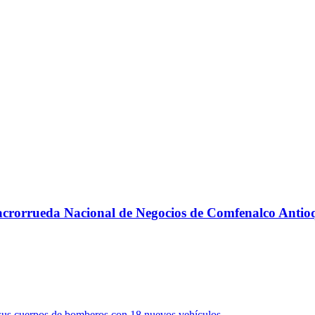
 Macrorrueda Nacional de Negocios de Comfenalco Antio
e sus cuerpos de bomberos con 18 nuevos vehículos