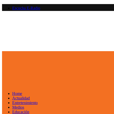
Saltar
Escucha E-Radio
al
contenido
Primary
Menu
Home
Actualidad
Entretenimiento
Medios
Educación