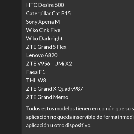
HTC Desire 500
Caterpillar Cat B15
Sony Xperia M
Wiko Cink Five
Wiko Darknight
ZTE Grand S Flex
Lenovo A820
ZTE V956 – UMi X2
Faea F1
THL W8
ZTE Grand X Quad v987
ZTE Grand Memo
Todos estos modelos tienen en común que su sa
aplicación no queda inservible de forma inmed
aplicación u otro dispositivo.