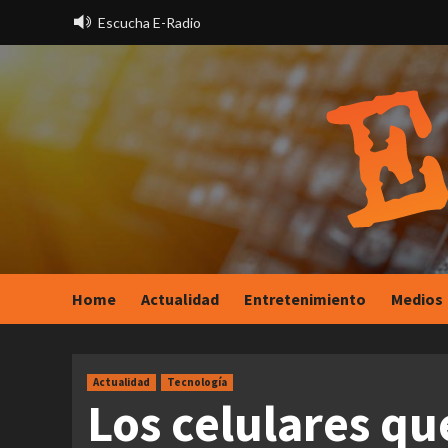
Saltar
Escucha E-Radio
al
contenido
Home
Actualidad
Entretenimiento
Medios
Actualidad
Tecnología
Los celulares qu