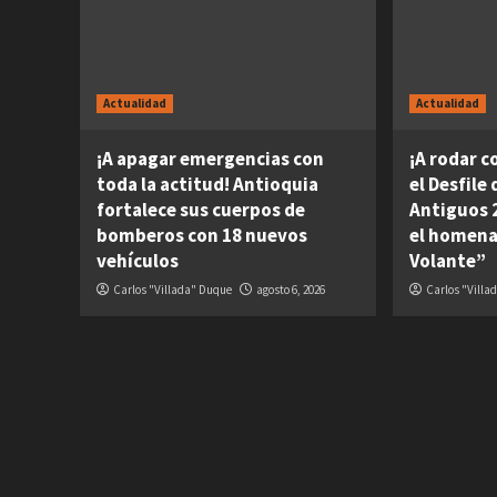
Actualidad
Actualidad
¡A apagar emergencias con
¡A rodar c
toda la actitud! Antioquia
el Desfile
fortalece sus cuerpos de
Antiguos 2
bomberos con 18 nuevos
el homena
vehículos
Volante”
Carlos "Villada" Duque
agosto 6, 2026
Carlos "Villa