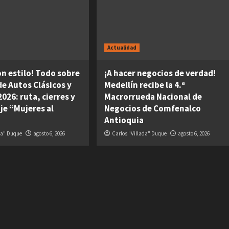
Actualidad
on estilo! Todo sobre
¡A hacer negocios de verdad!
 de Autos Clásicos y
Medellín recibe la 4.ª
026: ruta, cierres y
Macrorrueda Nacional de
je “Mujeres al
Negocios de Comfenalco
Antioquia
da" Duque
agosto 6, 2026
Carlos "Villada" Duque
agosto 6, 2026