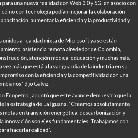
n para una nueva realidad con Web 3.0 y 5G, en asocio con
e cómo con tecnología podían mejorar la colaboración
capacitación, aumentar la eficiencia y la productividad y
s unidos a realidad mixta de Microsoft ya se están
namiento, asistencia remota alrededor de Colombia,
construcción, atención médica, educación y muchas más.
vez más que está a la vanguardia de la industria en su
ompromiso con la eficiencia y la competitividad con una
mbianos” dijo Galviz.
upo Ecopetrol, apuntó que este avance demuestra que la
 de la estrategia de La Iguana. “Creemos absolutamente
s metas en transición energética, descarbonización y
 y la innovación son ejes fundamentales. Trabajamos con
para hacerla realidad”.