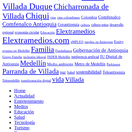
Villada Duque
Chicharronada de
Chiqui
Villada
Comfenalco
Colombia
cine colombiano
cine
Comfenalco Antioquia
Corantioquia
cultura
cultura paisa
desarrollo
Elextramedios
economía circular
regional
Educación
Elextramedios.com
Essity
empleo en Antioquia
eMPLEO
Familia
Gobernación de Antioquia
Fundalianza
eventos en Medellín
IU Digital de
inclusión laboral
INDER Medellín
inteligencia artificial
Grupo Familia
Medellín
Antioquia
Metro de Medellín
Medio ambiente
Parkinson
Parranda de Villada
sostenibilidad
paz
Teleantioquia
Salud
vida
Villada
Telemedellín
transformación digital
Home
Actualidad
Entretenimiento
Medios
Educación
Salud
Tecnología
Turismo