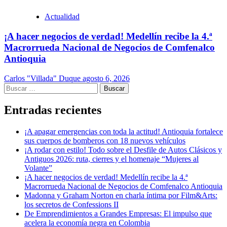
Actualidad
¡A hacer negocios de verdad! Medellín recibe la 4.ª
Macrorrueda Nacional de Negocios de Comfenalco
Antioquia
Carlos "Villada" Duque
agosto 6, 2026
Buscar:
Entradas recientes
¡A apagar emergencias con toda la actitud! Antioquia fortalece
sus cuerpos de bomberos con 18 nuevos vehículos
¡A rodar con estilo! Todo sobre el Desfile de Autos Clásicos y
Antiguos 2026: ruta, cierres y el homenaje “Mujeres al
Volante”
¡A hacer negocios de verdad! Medellín recibe la 4.ª
Macrorrueda Nacional de Negocios de Comfenalco Antioquia
Madonna y Graham Norton en charla íntima por Film&Arts:
los secretos de Confessions II
De Emprendimientos a Grandes Empresas: El impulso que
acelera la economía negra en Colombia