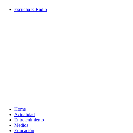
Saltar
Escucha E-Radio
al
contenido
Primary
Menu
Home
Actualidad
Entretenimiento
Medios
Educación