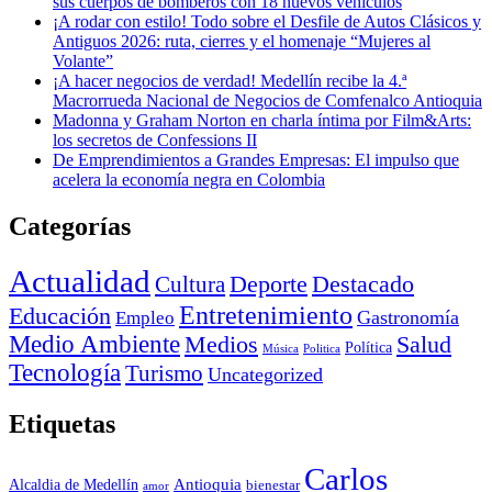
sus cuerpos de bomberos con 18 nuevos vehículos
¡A rodar con estilo! Todo sobre el Desfile de Autos Clásicos y
Antiguos 2026: ruta, cierres y el homenaje “Mujeres al
Volante”
¡A hacer negocios de verdad! Medellín recibe la 4.ª
Macrorrueda Nacional de Negocios de Comfenalco Antioquia
Madonna y Graham Norton en charla íntima por Film&Arts:
los secretos de Confessions II
De Emprendimientos a Grandes Empresas: El impulso que
acelera la economía negra en Colombia
Categorías
Actualidad
Deporte
Cultura
Destacado
Entretenimiento
Educación
Empleo
Gastronomía
Medio Ambiente
Medios
Salud
Política
Música
Politica
Tecnología
Turismo
Uncategorized
Etiquetas
Carlos
Antioquia
Alcaldia de Medellín
bienestar
amor