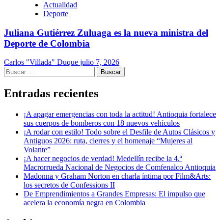
Actualidad
Deporte
Juliana Gutiérrez Zuluaga es la nueva ministra del
Deporte de Colombia
Carlos "Villada" Duque
julio 7, 2026
Buscar:
Entradas recientes
¡A apagar emergencias con toda la actitud! Antioquia fortalece
sus cuerpos de bomberos con 18 nuevos vehículos
¡A rodar con estilo! Todo sobre el Desfile de Autos Clásicos y
Antiguos 2026: ruta, cierres y el homenaje “Mujeres al
Volante”
¡A hacer negocios de verdad! Medellín recibe la 4.ª
Macrorrueda Nacional de Negocios de Comfenalco Antioquia
Madonna y Graham Norton en charla íntima por Film&Arts:
los secretos de Confessions II
De Emprendimientos a Grandes Empresas: El impulso que
acelera la economía negra en Colombia