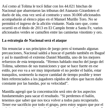
Así como al Tolima le tocó lidiar con los 44.021 hinchas de
Nacional que abarrotaron las tribunas del Atanasio Girardoten el
duelo de ida, esta vez será al contrario y unos 30.000 aficionados
acompañarán al elenco pijao en el Manuel Murillo Toro. No se
permitirá el ingreso de la afición visitante. Nada raro que, como
ocurrió en el título de 2013 en El Campín frente a Santa Fe, varios
aficionados verdes se camuflen entre las camisetas vinotinto y oro.
La estrategia de Nacional será el ataque
Sin renunciar a sus principios de juego pero sí tomando algunas
precauciones, Nacional saldrá a buscar el partido también en Ibagué
y así lo manifestó el extremo Daniel Mantilla, uno de los mejores
refuerzos de esta temporada. “Hemos hablado mucho del juego del
Tolima, sabemos de sus transiciones y que se hace fuerte en ese
estilo, por eso va a ser muy importante el no perder el balón, estar
tranquilos, sostenerlo la mayor cantidad de tiempo posible y tener
bien referenciados a los jugadores rápidos de ellos que hacen daño
constante por las bandas, por su velocidad”.
Mantilla agregó que la concentración será otro de los aspectos
fundamentales para sacar el resultado. “Si perdemos el balón,
tenemos que saber que nos toca volver a todos para recuperarlo.
Tener ese sacrificio por todo el grupo, pero estoy seguro que por el