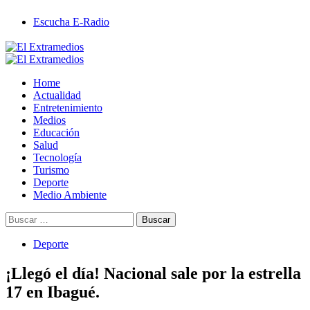
Saltar
Escucha E-Radio
al
contenido
Primary
Menu
Home
Actualidad
Entretenimiento
Medios
Educación
Salud
Tecnología
Turismo
Deporte
Medio Ambiente
Buscar:
Deporte
¡Llegó el día! Nacional sale por la estrella
17 en Ibagué.