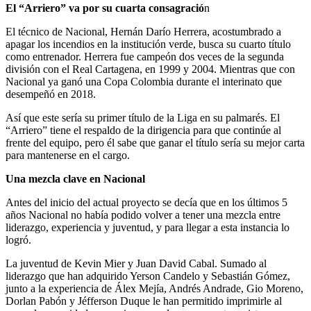
El “Arriero” va por su cuarta consagració
n
El técnico de Nacional, Hernán Darío Herrera, acostumbrado a
apagar los incendios en la institución verde, busca su cuarto título
como entrenador. Herrera fue campeón dos veces de la segunda
división con el Real Cartagena, en 1999 y 2004. Mientras que con
Nacional ya ganó una Copa Colombia durante el interinato que
desempeñó en 2018.
Así que este sería su primer título de la Liga en su palmarés. El
“Arriero” tiene el respaldo de la dirigencia para que continúe al
frente del equipo, pero él sabe que ganar el título sería su mejor carta
para mantenerse en el cargo.
Una mezcla clave en Nacional
Antes del inicio del actual proyecto se decía que en los últimos 5
años Nacional no había podido volver a tener una mezcla entre
liderazgo, experiencia y juventud, y para llegar a esta instancia lo
logró.
La juventud de Kevin Mier y Juan David Cabal. Sumado al
liderazgo que han adquirido Yerson Candelo y Sebastián Gómez,
junto a la experiencia de Álex Mejía, Andrés Andrade, Gio Moreno,
Dorlan Pabón y Jéfferson Duque le han permitido imprimirle al