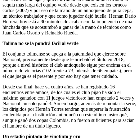
sequía más larga del equipo verde desde que existen los torneos
cortos (2002) y por eso de la mano de un antioqueño de pura cepa,
un técnico trabajador y que como jugador dejó huella, Hernán Darío
Herrera, hoy está a 90 minutos de acabar con la impotencia de una
hinchada que se acostumbró a ganar de la mano de técnicos como
Juan Carlos Osorio y Reinaldo Rueda.
Tolima no se la pondrá fácil al verde
El conjunto tolimense se apega a la paternidad que ejerce sobre
Nacional, precisamente desde que le arrebató el título en 2018,
porque a nivel histórico el club antioqueño sigue por encima en el
número de victorias (102 frente a 73, además de 66 empates), pero
el que juega es el presente y por eso hay que tener cuidado.
Desde esa final, hace ya cuatro años, se han registrado 16
encuentros entre ambos, de los cuales el club pijao ha sido el
máximo ganador, con 11 juegos victorioso; han empatado 2 veces y
Nacional tan solo ganó 3. Sin embargo, además de remontar la serie,
los dirigidos por Hernán Torres tendrán que superar la frustración
contenida por la institución antioqueña en este último lustro qué,
aunque ganó dos copas Colombia, no fueron suficientes para saciar
el hambre de un título liguero.
Un estadio pintado de vinotinto y oro