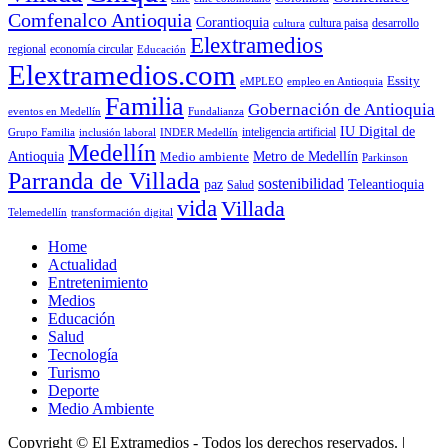
Comfenalco Antioquia
Corantioquia
cultura
cultura paisa
desarrollo
Elextramedios
economía circular
regional
Educación
Elextramedios.com
Essity
empleo en Antioquia
eMPLEO
Familia
Gobernación de Antioquia
Fundalianza
eventos en Medellín
IU Digital de
inclusión laboral
INDER Medellín
inteligencia artificial
Grupo Familia
Medellín
Antioquia
Metro de Medellín
Medio ambiente
Parkinson
Parranda de Villada
sostenibilidad
paz
Teleantioquia
Salud
vida
Villada
Telemedellín
transformación digital
Home
Actualidad
Entretenimiento
Medios
Educación
Salud
Tecnología
Turismo
Deporte
Medio Ambiente
Copyright © El Extramedios - Todos los derechos reservados.
|