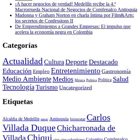
¡A hacer negocios de verdad! Medellín recibe la 4.ª
Macrorrueda Nacional de Negocios de Comfenalco Antioquia
Madonna y Graham Norton en charla íntima por Film&Arts:
los secretos de Confessions II
De Emprendimientos a Grandes Empresas: El impulso que
acelera la economía negra en Colombia
Categorías
Actualidad
Deporte
Cultura
Destacado
Entretenimiento
Educación
Empleo
Gastronomía
Medio Ambiente
Medios
Salud
Política
Música
Politica
Tecnología
Turismo
Uncategorized
Etiquetas
Carlos
Antioquia
Alcaldia de Medellín
bienestar
amor
Villada Duque
Chicharronada de
Chiqui
Villada
Comfenalco
Colombia
cine colombiano
cine