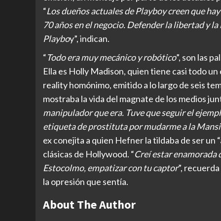
“
Los dueños actuales de Playboy creen que hay 
70 años en el negocio. Defender la libertad y la
Playbo
y”, indican.
“
Todo era muy mecánico y robótico
”, son las p
Ella es Holly Madison, quien tiene casi todo un
reality homónimo, emitido a lo largo de seis te
mostraba la vida del magnate de los medios junt
manipulador que era. Tuve que seguir el ejemplo
etiqueta de prostituta por mudarme a la Mans
ex conejita a quien Hefner la tildaba de ser un “
clásicas de Hollywood. “
Creí estar enamorada 
Estocolmo, empatizar con tu captor
”, recuerda
la opresión que sentía.
About The Author