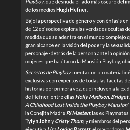
Playboy
, que desnuda el lado más oscuro del im
de los medios
Hugh Hefner
.
Bajo la perspectiva de género y con énfasis e
de 12 episodios explora las verdades ocultas d
medida que se adentra en el mundo complejo 
gran alcance en la visión del poder y la sexual
personaje -detrás de la persona ante la opinión
mujeres que habitaron la Mansión Playboy, ubic
Secretos de Playboy
cuenta con un material iné
exclusivas con expertos de todas las facetas 
historias por primera vez, que incluyen a la ex
de Hefner, entre ellas
Holly Madison
,
Bridget
A Childhood Lost Inside the Playboy Mansion
”
la Conejita Madre
PJ Masten
; las ex Playmates
Tylyn John
y
Cristy Thom
; y miembros del pers
ejecutiva
Lisa Loving Barrett
, el mayordomo
M