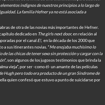
elementos indignos de nuestros principios a lo largo de
 igualdad. La familia Hefner ya no está asociada a
alabras de otra de las novias más importantes de Hefner.
 capítulo dedicado en
The girls next door,
en relación al
mporadas por el canal
E!,
en la década de los 2000 que
o a sus itinerantes novias. “
Me enojaba muchísimo lo
 de las chicas de tener sexo sin protección y cargar con la
ión
”, son algunos de los jugosos testimonios que brinda la
alma vieja”, por ser -como él- un amante de las películas
de Hugh pero todo era producto de un gran Síndrome de
 ella quien confesó que estuvo a punto de suicidarse por