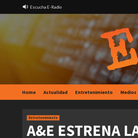
Saltar
Escucha E-Radio
al
contenido
Home
Actualidad
Entretenimiento
Medios
Entretenimiento
A&E ESTRENA L