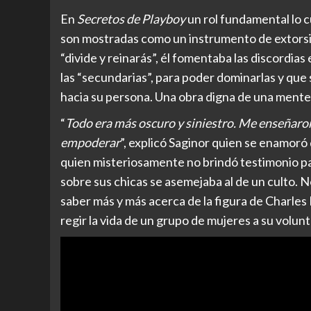
En
Secretos de Playboy
un rol fundamental lo c
son mostradas como un instrumento de extorsió
“divide y reinarás”, él fomentaba las discordias 
las “secundarias”, para poder dominarlas y que 
hacia su persona. Una obra digna de una mente
“
Todo era más oscuro y siniestro. Me enseñaron
empoderar
”, explicó Saginor quien se enamoró
quien misteriosamente no brindó testimonio pa
sobre sus chicas se asemejaba al de un culto. 
saber más y más acerca de la figura de Charle
regir la vida de un grupo de mujeres a su volunt