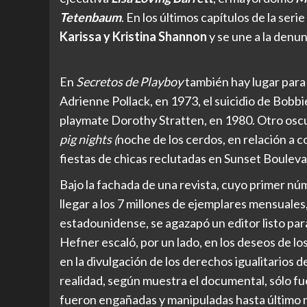
Tetenbaum
. En los últimos capítulos de la ser
Karissa y Kristina Shannon
y se une a la denu
En
Secretos de Playboy
también hay lugar para
Adrienne Pollack, en 1973, el suicidio de Bobbi
playmate Dorothy Stratten, en 1980. Otro oscu
pig nights (
noche de los cerdos, en relación a c
fiestas de chicas reclutadas en Sunset Boulevar
Bajo la fachada de una revista, cuyo primer núm
llegar a los 7 millones de ejemplares mensuales
estadounidense, se agazapó un editor listo par
Hefner escaló, por un lado, en los deseos de lo
en la divulgación de los derechos igualitarios
realidad, según muestra el documental, sólo fu
fueron engañadas y manipuladas hasta último