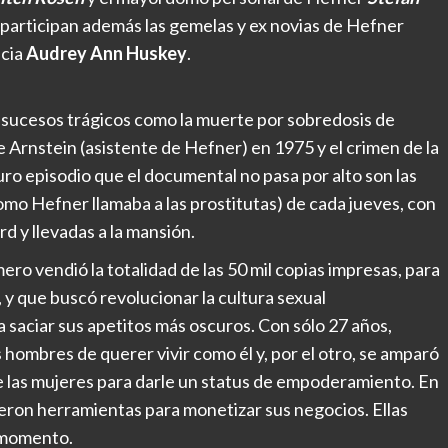
ie participan además las gemelas y ex novias de Hefner
ncia
Audrey Ann Huskey
.
 sucesos trágicos como la muerte por sobredosis de
e Arnstein (asistente de Hefner) en 1975 y el crimen de la
ro episodio que el documental no pasa por alto son las
omo Hefner llamaba a las prostitutas) de cada jueves, con
d y llevadas a la mansión.
ero vendió la totalidad de las 50 mil copias impresas, para
, y que buscó revolucionar la cultura sexual
a saciar sus apetitos más oscuros. Con sólo 27 años,
s hombres de querer vivir como él y, por el otro, se amparó
 de las mujeres para darle un status de empoderamiento. En
eron herramientas para monetizar sus negocios. Ellas
 momento.