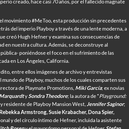
perio creado, hace casi 70 años, por el fallecido magnate
n el movimiento #MeToo, esta producción sin precedentes
etrás del imperio Playboy a través de una lente moderna, a
que creó Hugh Hefner y examina sus consecuencias de
idad en nuestra cultura. Además, se deconstruye al
 pública- poniéndose el foco en el sufrimiento de las
ada en Los Ángeles, California.
dito, entre ellos imágenes de archivo y entrevistas
del mundo de Playboy, muchos de los cuales comparten sus
 directora de Playmate Promotions,
Miki García
; ex novias
 Marquardt
y
Sondra Theodore
; la autora de “
Playground:
 y residente de Playboy Mansion West,
Jennifer Saginor
;
Rebekka Armstrong, Susie Krabacher, Dona Spier,
onal y del círculo íntimo de Hefner, incluida la asistente
itch Rosen
y el mayordomo personal de Hefner
Stefan