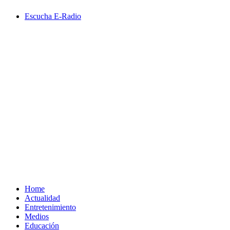
Saltar
Escucha E-Radio
al
contenido
Primary
Menu
Home
Actualidad
Entretenimiento
Medios
Educación