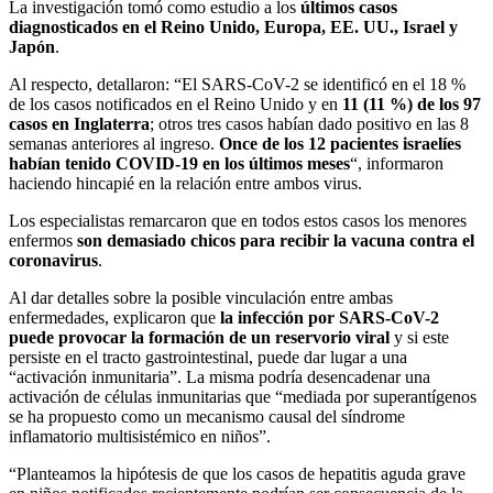
La investigación tomó como estudio a los
últimos casos
diagnosticados en el Reino Unido, Europa, EE. UU., Israel y
Japón
.
Al respecto, detallaron: “El SARS-CoV-2 se identificó en el 18 %
de los casos notificados en el Reino Unido y en
11 (11 %) de los 97
casos en Inglaterra
; otros tres casos habían dado positivo en las 8
semanas anteriores al ingreso.
Once de los 12 pacientes israelíes
habían tenido COVID-19 en los últimos meses
“, informaron
haciendo hincapié en la relación entre ambos virus.
Los especialistas remarcaron que en todos estos casos los menores
enfermos
son demasiado chicos para recibir la vacuna contra el
coronavirus
.
Al dar detalles sobre la posible vinculación entre ambas
enfermedades, explicaron que
la infección por SARS-CoV-2
puede provocar la formación de un reservorio viral
y si este
persiste en el tracto gastrointestinal, puede dar lugar a una
“activación inmunitaria”. La misma podría desencadenar una
activación de células inmunitarias que “mediada por superantígenos
se ha propuesto como un mecanismo causal del síndrome
inflamatorio multisistémico en niños”.
“Planteamos la hipótesis de que los casos de hepatitis aguda grave