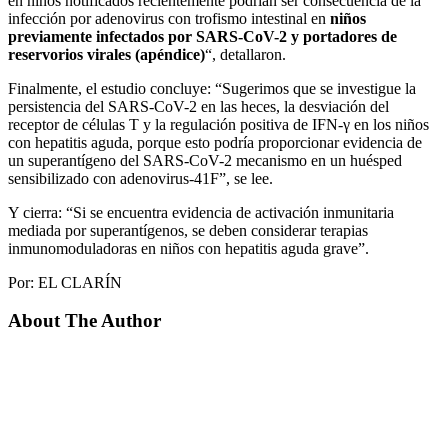
en niños notificados recientemente podrían ser consecuencia de la
infección por adenovirus con trofismo intestinal en
niños
previamente infectados por SARS-CoV-2 y portadores de
reservorios virales (apéndice)
“, detallaron.
Finalmente, el estudio concluye: “Sugerimos que se investigue la
persistencia del SARS-CoV-2 en las heces, la desviación del
receptor de células T y la regulación positiva de IFN-γ en los niños
con hepatitis aguda, porque esto podría proporcionar evidencia de
un superantígeno del SARS-CoV-2 mecanismo en un huésped
sensibilizado con adenovirus-41F”, se lee.
Y cierra: “Si se encuentra evidencia de activación inmunitaria
mediada por superantígenos, se deben considerar terapias
inmunomoduladoras en niños con hepatitis aguda grave”.
Por: EL CLARÍN
About The Author