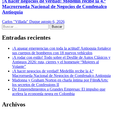
¡A hacer negocios de verdad! Medellín recibe la 4.ª
Macrorrueda Nacional de Negocios de Comfenalco
Antioquia
Carlos "Villada" Duque
agosto 6, 2026
Buscar:
Entradas recientes
¡A apagar emergencias con toda la actitud! Antioquia fortalece
sus cuerpos de bomberos con 18 nuevos vehículos
¡A rodar con estilo! Todo sobre el Desfile de Autos Clásicos y
Antiguos 2026: ruta, cierres y el homenaje “Mujeres al
Volante”
¡A hacer negocios de verdad! Medellín recibe la 4.ª
Macrorrueda Nacional de Negocios de Comfenalco Antioquia
Madonna y Graham Norton en charla íntima por Film&Arts:
los secretos de Confessions II
De Emprendimientos a Grandes Empresas: El impulso que
acelera la economía negra en Colombia
Archivos