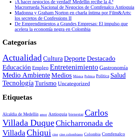
¡A hacer negocios de verdad! Medellín recibe la 4.ª
Macrorrueda Nacional de Negocios de Comfenalco Antioquia
Madonna y Graham Norton en charla íntima por Film&Arts:
los secretos de Confessions II
De Emprendimientos a Grandes Empresas: El impulso que
acelera la economía negra en Colombia
Categorías
Actualidad
Deporte
Cultura
Destacado
Entretenimiento
Educación
Empleo
Gastronomía
Medio Ambiente
Medios
Salud
Política
Música
Politica
Tecnología
Turismo
Uncategorized
Etiquetas
Carlos
Antioquia
Alcaldia de Medellín
bienestar
amor
Villada Duque
Chicharronada de
Chiqui
Villada
Comfenalco
Colombia
cine colombiano
cine