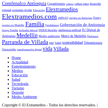
Comfenalco Antioquia
Corantioquia
cultura
cultura paisa
desarrollo
Elextramedios
economía circular
regional
Educación
Elextramedios.com
Essity
empleo en Antioquia
eMPLEO
Familia
Gobernación de Antioquia
Fundalianza
eventos en Medellín
IU Digital de
inclusión laboral
INDER Medellín
inteligencia artificial
Grupo Familia
Medellín
Antioquia
Metro de Medellín
Medio ambiente
Parkinson
Parranda de Villada
sostenibilidad
paz
Teleantioquia
Salud
vida
Villada
Telemedellín
transformación digital
Home
Actualidad
Entretenimiento
Medios
Educación
Salud
Tecnología
Turismo
Deporte
Medio Ambiente
Copyright © El Extramedios - Todos los derechos reservados.
|