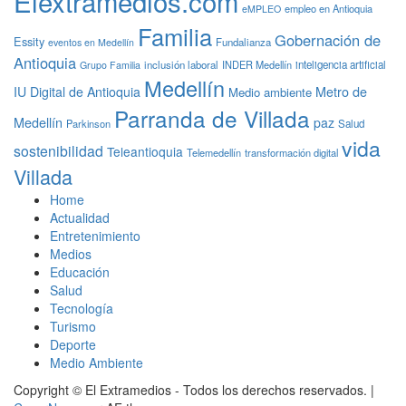
Elextramedios.com
empleo en Antioquia
eMPLEO
Familia
Gobernación de
Essity
Fundalianza
eventos en Medellín
Antioquia
inclusión laboral
INDER Medellín
inteligencia artificial
Grupo Familia
Medellín
Metro de
IU Digital de Antioquia
Medio ambiente
Parranda de Villada
Medellín
paz
Parkinson
Salud
vida
sostenibilidad
Teleantioquia
Telemedellín
transformación digital
Villada
Home
Actualidad
Entretenimiento
Medios
Educación
Salud
Tecnología
Turismo
Deporte
Medio Ambiente
Copyright © El Extramedios - Todos los derechos reservados.
|