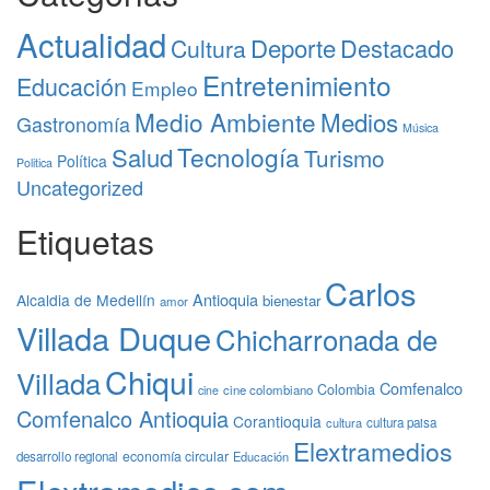
Actualidad
Deporte
Destacado
Cultura
Entretenimiento
Educación
Empleo
Medio Ambiente
Medios
Gastronomía
Música
Tecnología
Salud
Turismo
Política
Politica
Uncategorized
Etiquetas
Carlos
Antioquia
Alcaldia de Medellín
bienestar
amor
Villada Duque
Chicharronada de
Chiqui
Villada
Comfenalco
Colombia
cine colombiano
cine
Comfenalco Antioquia
Corantioquia
cultura
cultura paisa
Elextramedios
economía circular
desarrollo regional
Educación