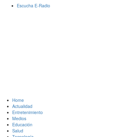
Saltar
Escucha E-Radio
al
contenido
Primary
Menu
Home
Actualidad
Entretenimiento
Medios
Educación
Salud
Tecnología